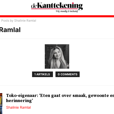
Posts by Shalinie Ramlal
 Ramlal
1 ARTIKELS
0 COMMENTS
Toko-eigenaar: ‘Eten gaat over smaak, gewoonte e
herinnering’
Shalinie Ramlal