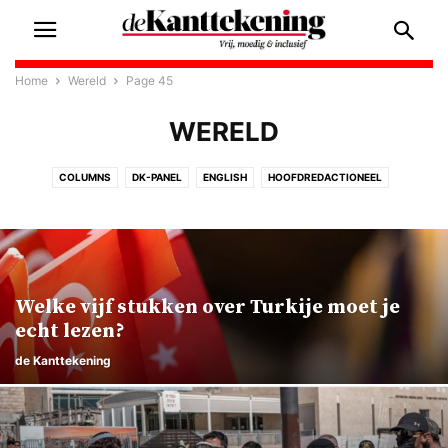
Home
Wereld
Page 45
WERELD
COLUMNS
DK-PANEL
ENGLISH
HOOFDREDACTIONEEL
INTERVIEW
KUNST & CULTUUR
MEDEDELING
NIEUW IN NEDERLAND
NIEUWS
OP & TOP
OPINIE
RAMADAN
SAMENLEVING
WERELD
ZINGEVING
Welke vijf stukken over Turkije moet je
echt lezen?
de Kanttekening