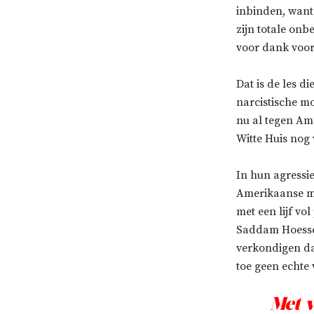
inbinden, want
zijn totale onb
voor dank voor
Dat is de les di
narcistische mo
nu al tegen Am
Witte Huis nog 
In hun agressi
Amerikaanse mi
met een lijf vo
Saddam Hoessei
verkondigen da
toe geen echte
Met v