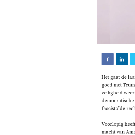
Het gaat de laa
goed met Trump
veiligheid wee
democratische 
fascistoïde rech
Voorlopig heeft
macht van Amer