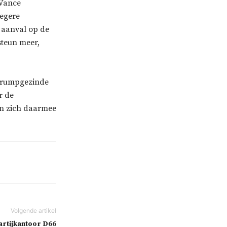
 Vance
oegere
 aanval op de
steun meer,
 Trumpgezinde
r de
en zich daarmee
rtijkantoor D66