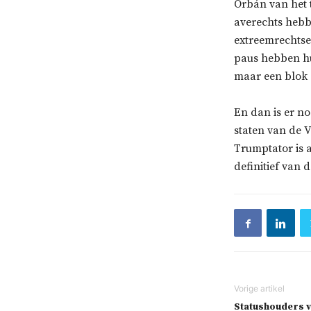
Orbán van het 
averechts hebb
extreemrechtse
paus hebben hu
maar een blok 
En dan is er n
staten van de V
Trumptator is 
definitief van
Statushouders vi