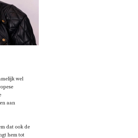
amelijk wel
ropese
e
ten aan
hem dat ook de
ngt hem tot