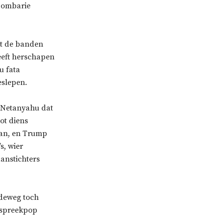
 bombarie
et de banden
eeft herschapen
u fata
eslepen.
j Netanyahu dat
ot diens
ran, en Trump
s, wier
anstichters
ndeweg toch
ikspreekpop