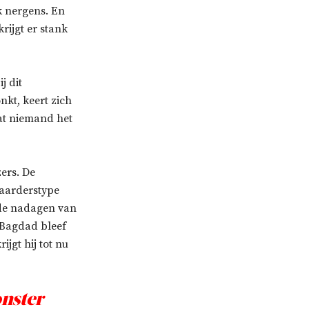
k nergens. En
rijgt er stank
j dit
kt, keert zich
at niemand het
ers. De
vaarderstype
t de nadagen van
 Bagdad bleef
jgt hij tot nu
onster