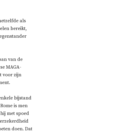
etzelfde als
elen bereikt,
tegenstander
rban van de
htse MAGA-
 voor zijn
ment.
enkele bijstand
t Rome is men
hij met spoed
fverzekerdheid
oeten doen. Dat