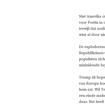
Niet Amerika of
voor Poetin in 
terwijl dat no
wint al door ni
De exploderend
Republikeinen 
populisten zich
misleidende be
Trump zit hopel
van Europa hoef
hem zat. Wil T
een einde maken
daar. Het heeft