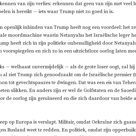
kennen van zijn verlies: erkennen dat geen van zijn met veel
len is bereikt — iets waar Trump niet zo goed in is.
 openlijk inbinden van Trump heeft nog een voordeel: het z
ale moordmachine waarin Netanyahu het Israëlische leger h
ump heeft zich in zijn politieke onbenulligheid door Netanyah
 voorspiegelen en zich zo in een uitzichtloze oorlog laten me
s — welhaast onvermijdelijk — als de grote loser oogt, zal hi
 al ziet Trump zich genoodzaakt om de Israëlische premier (t
non tot gevechtspauzes te dwingen. Dat was een eis van Tehe
oeten slikken. En anders zijn er wel de Golfstaten en de Saoedi’
r de oorlog zijn geruïneerd en die zich daardoor van beide a
ep op Europa is verslapt. Militair, omdat Oekraïne zich gaa
egen Rusland weet te redden. En politiek, omdat zijn opperbu