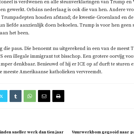
toneel is verdwenen en alle steunverklaringen van Trump en
en gewerkt. Orbáns nederlaag is ook die van hen. Andere vr
 Trumpadepten houden afstand; de kwestie-Groenland en de
n liefde aanzienlijk doen bekoelen. Trump is voor hen geen 
aan het been.
og die paus. Die benoemt nu uitgerekend in een van de meest
S een illegale immigrant tot bisschop. Een grotere oorvijg voo
amper denkbaar. Benieuwd of hij er ICE op af durft te sturen 
 de meeste Amerikaanse katholieken vervreemdt.
nden sneller werk dan tien jaar
Vuurwerkbom gegooid naar pa