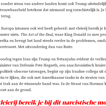
 zonder steun van andere landen komt ook Trump uiteindelij
etrouwbaarheid betekent dat niemand nog toeschietelijk is. Je k
 terug.
e Europa intussen ook wel heeft geleerd: met vleierij bereik je bi
nster niets.
The Art of the Deal
, waar King Donald zo mee pron
erika en brengt het land steeds verder in de problemen, omd
vertrouwt. Met uitzondering dan van Rutte.
eoorlog tegen Iran zijn Trump en Netanyahu evident de verliez
nister van Defensie Pete Hegseth, een anachronistisch kruis
l politiek-obscene tatoeages, begint op zijn Iraakse collega ui
n te lijken, die ook met Amerikaanse tanks in de straten van
t Irak aan de winnende hand was. In de Straat van Hormuz kri
 voet aan de grond.
leierij bereik je bij dit narcistische m