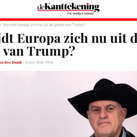
Bevrijdt Europa zich nu uit de greep van Trump?
jdt Europa zich nu uit 
p van Trump?
n der Dunk
-
8 mei 2026, 09:00