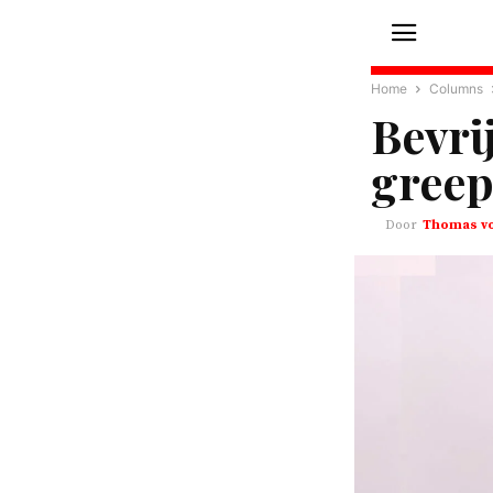
Home
Columns
Bevri
gree
Thomas vo