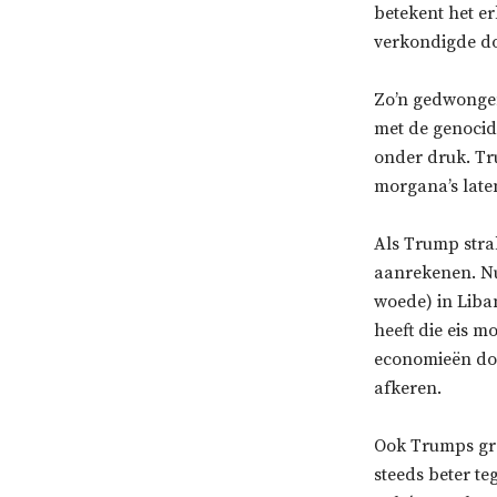
betekent het er
verkondigde doe
Zo’n gedwongen
met de genocid
onder druk. Tr
morgana’s laten
Als Trump strak
aanrekenen. Nu
woede) in Liba
heeft die eis m
economieën doo
afkeren.
Ook Trumps gre
steeds beter t