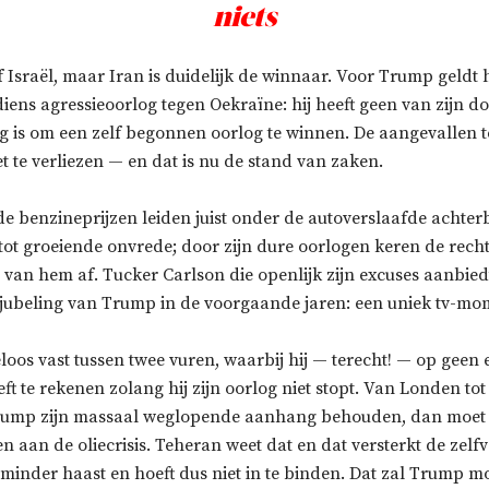
niets
 Israël, maar Iran is duidelijk de winnaar. Voor Trump geldt h
diens agressieoorlog tegen Oekraïne: hij heeft geen van zijn do
dig is om een zelf begonnen oorlog te winnen. De aangevallen 
et te verliezen — en dat is nu de stand van zaken.
e benzineprijzen leiden juist onder de autoverslaafde achte
tot groeiende onvrede; door zijn dure oorlogen keren de rec
 van hem af. Tucker Carlson die openlijk zijn excuses aanbiedt
jubeling van Trump in de voorgaande jaren: een uniek tv-mo
oos vast tussen twee vuren, waarbij hij — terecht! — op geen 
t te rekenen zolang hij zijn oorlog niet stopt. Van Londen to
rump zijn massaal weglopende aanhang behouden, dan moet 
 aan de oliecrisis. Teheran weet dat en dat versterkt de zel
 minder haast en hoeft dus niet in te binden. Dat zal Trump m