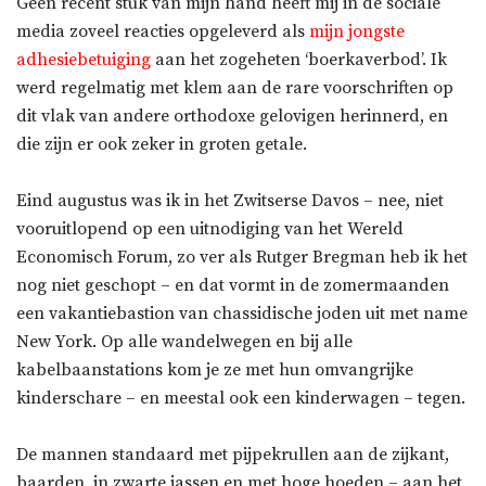
Geen recent stuk van mijn hand heeft mij in de sociale
media zoveel reacties opgeleverd als
mijn jongste
adhesiebetuiging
aan het zogeheten ‘boerkaverbod’. Ik
werd regelmatig met klem aan de rare voorschriften op
dit vlak van andere orthodoxe gelovigen herinnerd, en
die zijn er ook zeker in groten getale.
Eind augustus was ik in het Zwitserse Davos – nee, niet
vooruitlopend op een uitnodiging van het Wereld
Economisch Forum, zo ver als Rutger Bregman heb ik het
nog niet geschopt – en dat vormt in de zomermaanden
een vakantiebastion van chassidische joden uit met name
New York. Op alle wandelwegen en bij alle
kabelbaanstations kom je ze met hun omvangrijke
kinderschare – en meestal ook een kinderwagen – tegen.
De mannen standaard met pijpekrullen aan de zijkant,
baarden, in zwarte jassen en met hoge hoeden – aan het