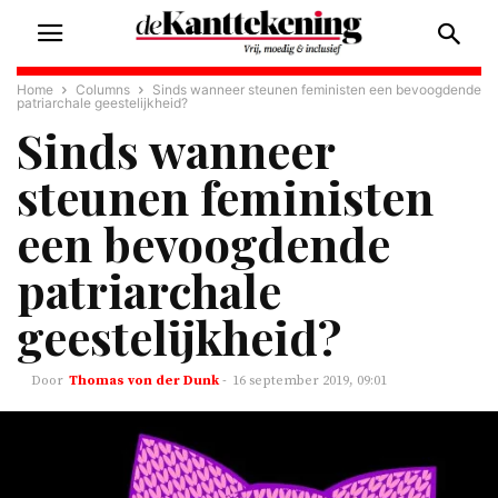
Home
Columns
Sinds wanneer steunen feministen een bevoogdende
patriarchale geestelijkheid?
Sinds wanneer
steunen feministen
een bevoogdende
patriarchale
geestelijkheid?
Thomas von der Dunk
-
16 september 2019, 09:01