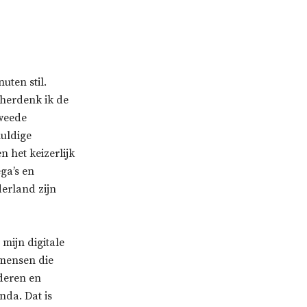
uten stil.
 herdenk ik de
weede
huldige
n het keizerlijk
ga’s en
erland zijn
 mijn digitale
 mensen die
deren en
nda. Dat is