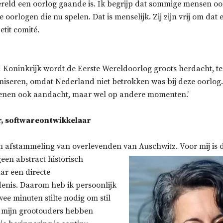
reld een oorlog gaande is. Ik begrijp dat sommige mensen ook
 oorlogen die nu spelen. Dat is menselijk. Zij zijn vrij om dat e
tit comité.
 Koninkrijk wordt de Eerste Wereldoorlog groots herdacht, ter
aniseren, omdat Nederland niet betrokken was bij deze oorlog
enen ook aandacht, maar wel op andere momenten.’
r, softwareontwikkelaar
en afstammeling van overlevenden van Auschwitz. Voor mij is
een abstract historisch
r een directe
denis. Daarom heb ik persoonlijk
ee minuten stilte nodig om stil
at mijn grootouders hebben