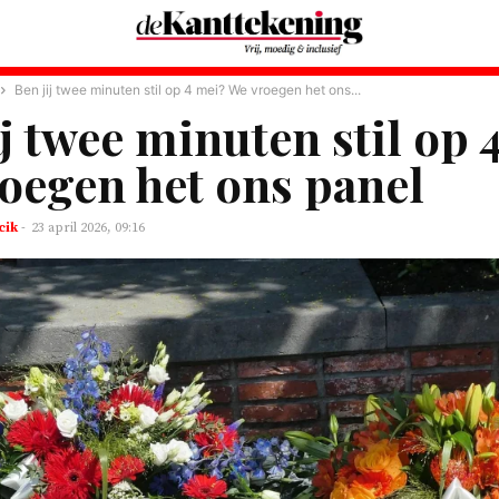
Ben jij twee minuten stil op 4 mei? We vroegen het ons...
ij twee minuten stil op 
oegen het ons panel
cik
-
23 april 2026, 09:16