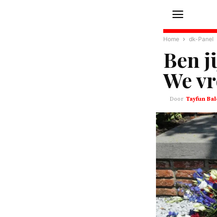
Home
dk-Panel
Ben j
We vr
Tayfun Bal