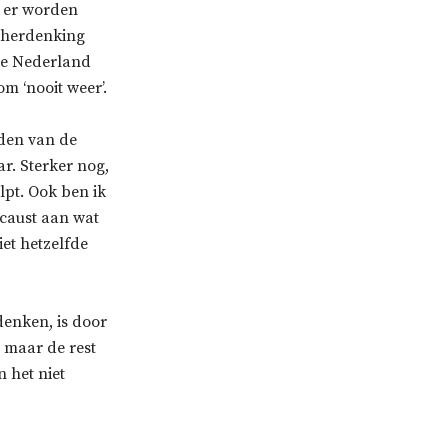
; er worden
e herdenking
die Nederland
m ‘nooit weer’.
eden van de
ar. Sterker nog,
lpt. Ook ben ik
caust aan wat
iet hetzelfde
denken, is door
, maar de rest
n het niet