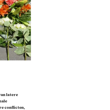
van latere
nale
re conflicten,