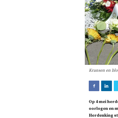
Kransen en blo
Op 4 mei herd
oorlogen en m
Herdenking sta