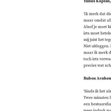
Yunus Kaplan,
‘Ik merk dat di
maar omdat all
Alsof je moet ki
iets moet betek
mij juist het t
Niet uitleggen. 
maar ik merk da
toch iets verwa
precies wat schu
Ruben Arnhem
‘Sinds ik het al
Twee minuten l
een bestuursfu
weer indruk ma