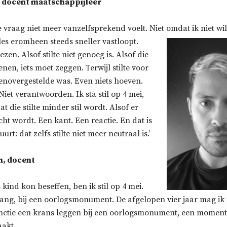
 docent maatschappijleer
e vraag niet meer vanzelfsprekend voelt. Niet omdat ik niet w
es eromheen steeds sneller vastloopt.
ezen. Alsof stilte niet genoeg is. Alsof die
enen, iets moet zeggen. Terwijl stilte voor
egenovergestelde was. Even niets hoeven.
Niet verantwoorden. Ik sta stil op 4 mei,
t die stilte minder stil wordt. Alsof er
cht wordt. Een kant. Een reactie. En dat is
urt: dat zelfs stilte niet meer neutraal is.’
, docent
s kind kon beseffen, ben ik stil op 4 mei.
ang, bij een oorlogsmonument. De afgelopen vier jaar mag ik 
nctie een krans leggen bij een oorlogsmonument, een moment 
akt.