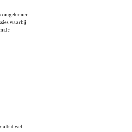
ijn omgekomen
ssies waarbij
onale
 altijd wel