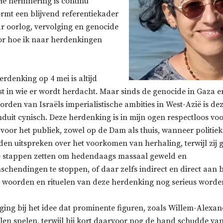
e herinnering is continu
rmt een blijvend referentiekader
ar oorlog, vervolging en genocide
oor hoe ik naar herdenkingen
rdenking op 4 mei is altijd
st in wie er wordt herdacht. Maar sinds de genocide in Gaza e
rden van Israëls imperialistische ambities in West-Azië is dez
duit cynisch. Deze herdenking is in mijn ogen respectloos vo
 voor het publiek, zowel op de Dam als thuis, wanneer politiek
den uitspreken over het voorkomen van herhaling, terwijl zij 
e stappen zetten om hedendaags massaal geweld en
chendingen te stoppen, of daar zelfs indirect en direct aan b
 woorden en rituelen van deze herdenking nog serieus word
lging bij het idee dat prominente figuren, zoals Willem-Alexan
llen spelen, terwijl hij kort daarvoor nog de hand schudde v