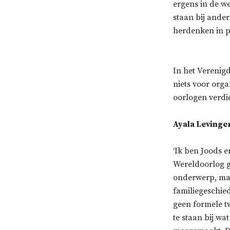
ergens in de we
staan bij andere
herdenken in pe
In het Verenigd
niets voor org
oorlogen verdi
Ayala Levinge
‘Ik ben Joods 
Wereldoorlog g
onderwerp, maa
familiegeschie
geen formele tw
te staan bij w