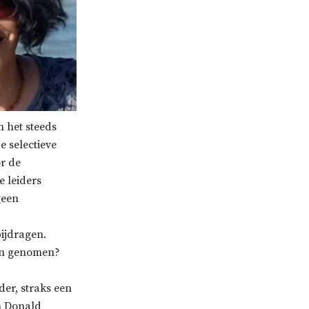
n het steeds
e selectieve
or de
e leiders
geen
ijdragen.
en genomen?
der, straks een
an Donald