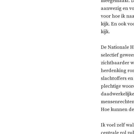
meegemaakt. Di
aanwezig en vo
voor hoe ik na
kijk. En ook v
kijk.
De Nationale He
selectief gewee
zichtbaarder wo
herdenking ron
slachtoffers en
plechtige woor
daadwerkelijk
mensenrechtens
Hoe kunnen de
Ik voel zelf wa
centrale rol zu