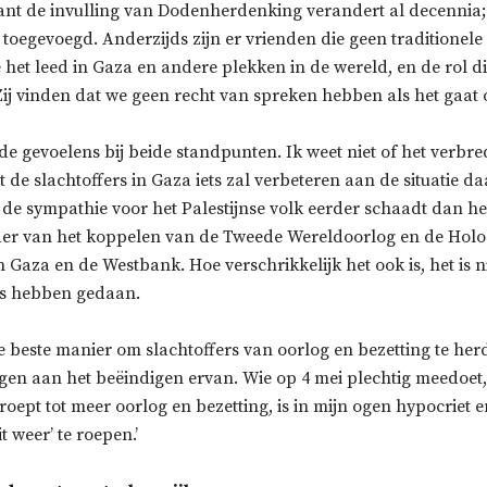
ant de invulling van Dodenherdenking verandert al decennia
 toegevoegd. Anderzijds zijn er vrienden die geen traditionel
 het leed in Gaza en andere plekken in de wereld, en de rol 
Zij vinden dat we geen recht van spreken hebben als het gaat o
e gevoelens bij beide standpunten. Ik weet niet of het verbr
de slachtoffers in Gaza iets zal verbeteren aan de situatie da
 de sympathie voor het Palestijnse volk eerder schaadt dan he
er van het koppelen van de Tweede Wereldoorlog en de Holo
n Gaza en de Westbank. Hoe verschrikkelijk het ook is, het is n
i’s hebben gedaan.
e beste manier om slachtoffers van oorlog en bezetting te her
ragen aan het beëindigen ervan. Wie op 4 mei plechtig meedoet
roept tot meer oorlog en bezetting, is in mijn ogen hypocriet e
 weer’ te roepen.’