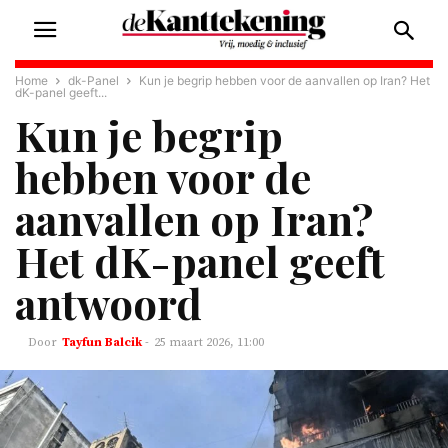
Home
dk-Panel
Kun je begrip hebben voor de aanvallen op Iran? Het
dK-panel geeft...
Kun je begrip
hebben voor de
aanvallen op Iran?
Het dK-panel geeft
antwoord
Tayfun Balcik
-
25 maart 2026, 11:00