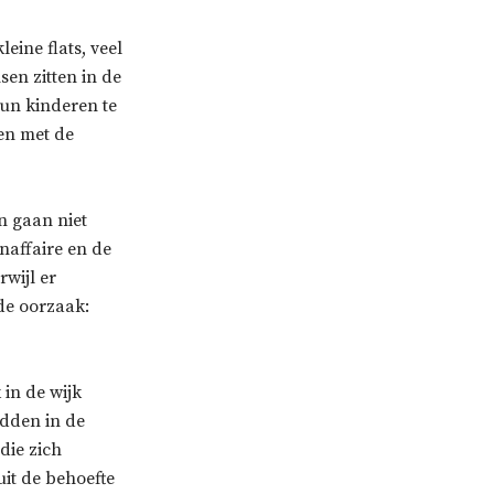
leine flats, veel
en zitten in de
hun kinderen te
ten met de
n gaan niet
naffaire en de
rwijl er
de oorzaak:
in de wijk
idden in de
die zich
it de behoefte