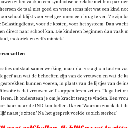
uwen zitten vaak in een symbiotische relatie met hun partner.
heersen de taal niet goed en weten soms niet wat een kind nodi
 voorschool blijkt voor veel gezinnen een brug te ver. ‘Ze zijn 
 Belastingdienst, voor de kosten, voor het systeem. Dan wachte
s en direct naar school kan. Die kinderen beginnen dan vaak 
taal, motoriek en zelfs mimiek.’
eren zetten
isaties ontstaat samenwerking, maar dat vraagt om tact en vo
Ik geef aan wat de behoeften zijn van de vrouwen en wat de ka
gesprekken kunnen voeren, in plaats van de lijstjes van de ins
filosofie is dat vrouwen zelf stappen leren zetten. ‘Ik ga het ni
f leren. Ik ondersteun je om je kracht terug te vinden. Een vr
or haar naar de IND kon bellen. Ik zei: ‘Waarom zou ik dat do
blijf naast je zitten.’ Na het gesprek voelde ze zich sterker.’