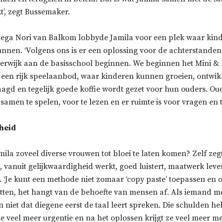
t’, zegt Bussemaker.
ega Nori van Balkom lobbyde Jamila voor een plek waar kind
kunnen. ‘Volgens ons is er een oplossing voor de achterstand
erwijk aan de basisschool beginnen. We beginnen het Mini & 
 een rijk speelaanbod, waar kinderen kunnen groeien, ontwik
agd en tegelijk goede koffie wordt gezet voor hun ouders. Ou
samen te spelen, voor te lezen en er ruimte is voor vragen en tw
heid
mila zoveel diverse vrouwen tot bloei te laten komen? Zelf zegt
t, vanuit gelijkwaardigheid werkt, goed luistert, maatwerk lever
t. ‘Je kunt een methode niet zomaar ‘copy paste’ toepassen en 
tten, het hangt van de behoefte van mensen af. Als iemand m
an niet dat diegene eerst de taal leert spreken. Die schulden h
e veel meer urgentie en na het oplossen krijgt ze veel meer m