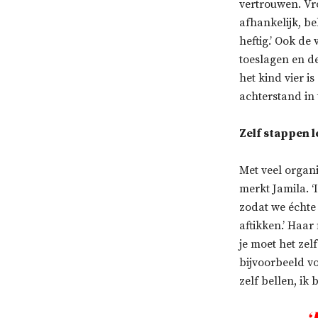
vertrouwen. Vro
afhankelijk, be
heftig.’ Ook de
toeslagen en de
het kind vier i
achterstand in 
Zelf stappen l
Met veel organ
merkt Jamila. ‘
zodat we échte 
aftikken.’ Haar 
je moet het zel
bijvoorbeeld vo
zelf bellen, ik 