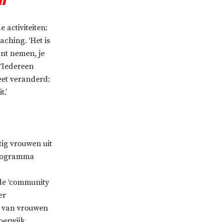
n’
 activiteiten:
ching. ‘Het is
unt nemen, je
 ‘Iedereen
et veranderd:
.’
tig vrouwen uit
 programma
 de ‘community
er
em van vrouwen
oerwijk