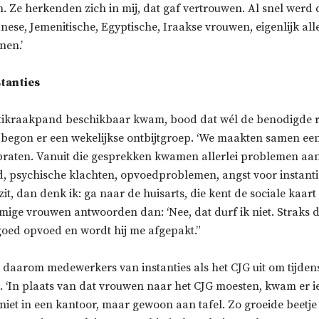
. Ze herkenden zich in mij, dat gaf vertrouwen. Al snel werd
nese, Jemenitische, Egyptische, Iraakse vrouwen, eigenlijk all
nen.’
stanties
tikraakpand beschikbaar kwam, bood dat wél de benodigde 
 begon er een wekelijkse ontbijtgroep. ‘We maakten samen een 
praten. Vanuit die gesprekken kwamen allerlei problemen aan 
d, psychische klachten, opvoedproblemen, angst voor instanties
 zit, dan denk ik: ga naar de huisarts, die kent de sociale kaart
mige vrouwen antwoorden dan: ‘Nee, dat durf ik niet. Straks d
 goed opvoed en wordt hij me afgepakt.”
daarom medewerkers van instanties als het CJG uit om tijdens
. ‘In plaats van dat vrouwen naar het CJG moesten, kwam er i
e niet in een kantoor, maar gewoon aan tafel. Zo groeide beetje 