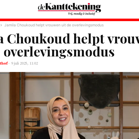
Jamila Choukoud helpt vrouwen uit de overlevingsmodus
a Choukoud helpt vro
e overlevingsmodus
thof
-
9 juli 2025, 11:02