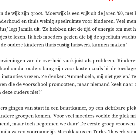
de wijk zijn groot. ‘Moerwijk is een wijk uit de jaren ‘60, met k
nderhoud en thuis weinig speelruimte voor kinderen. Veel mens
s,’ legt Jamila uit. ‘Ze hebben niet de tijd of energie om met 
jes te lezen. Ik heb moeders gezien die bij de speeltuin wach
t de oudere kinderen thuis rustig huiswerk kunnen maken.’
orzieningen van de overheid vaak juist als probleem. ‘Kindere
hool omdat ouders bang zijn voor kosten zoals bij de toeslage
instanties vrezen. Ze denken: ‘Ammehoela, mij niet gezien.’ Te
en die de voorschool promootten, maar niemand keek naar 
deze ouders niet?’
rs gingen van start in een buurtkamer, op een zichtbare plek 
andere groepen komen. ‘Voor veel moeders voelde die plek m
nend, maar toch begonnen we daar.’ De eerste groep vrouwen 
Jamila waren voornamelijk Marokkaans en Turks. ‘Ik werk vanu