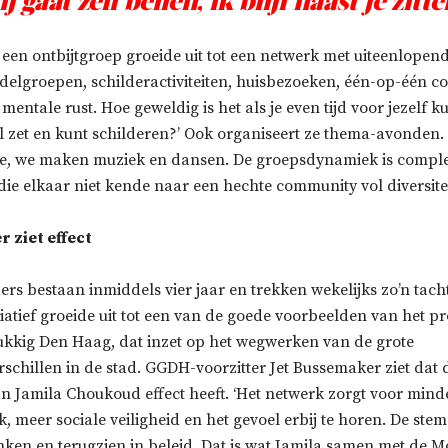
Jij gaat zelf bellen, ik blijf naast je zitte
en ontbijtgroep groeide uit tot een netwerk met uiteenlopende
delgroepen, schilderactiviteiten, huisbezoeken, één-op-één coa
 mentale rust. Hoe geweldig is het als je even tijd voor jezelf k
l zet en kunt schilderen?’ Ook organiseert ze thema-avonden.
e, we maken muziek en dansen. De groepsdynamiek is comple
ie elkaar niet kende naar een hechte community vol diversiteit
 ziet effect
s bestaan inmiddels vier jaar en trekken wekelijks zo’n tach
itiatief groeide uit tot een van de goede voorbeelden van het
kkig Den Haag, dat inzet op het wegwerken van de grote
schillen in de stad. GGDH-voorzitter Jet Bussemaker ziet dat
n Jamila Choukoud effect heeft. ‘Het netwerk zorgt voor mind
, meer sociale veiligheid en het gevoel erbij te horen. De st
inken en terugzien in beleid. Dat is wat Jamila samen met de M