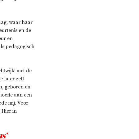
aag, waar haar
eurtenis en de
eur en
als pedagogisch
htwijk’ met de
 later zelf
en, geboren en
hoefte aan een
rde mij. Voor
 Hier in
s’