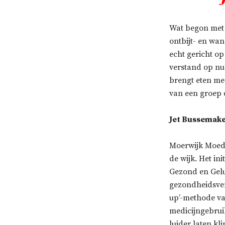
‘
Wat begon met e
ontbijt- en wan
echt gericht op
verstand op nu
brengt eten me
van een groep d
Jet Bussemaker
Moerwijk Moeder
de wijk. Het in
Gezond en Gelu
gezondheidsver
up’-methode va
medicijngebruik
luider laten kl