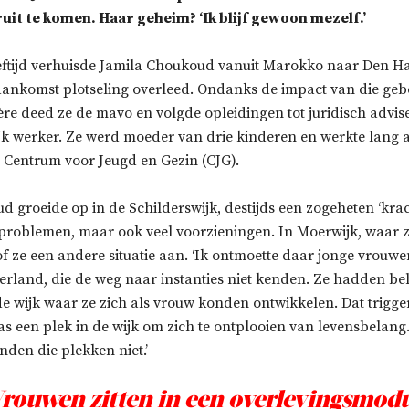
it te komen. Haar geheim? ‘Ik blijf gewoon mezelf.’
eeftijd verhuisde Jamila Choukoud vanuit Marokko naar Den H
aankomst plotseling overleed. Ondanks de impact van die geb
ère deed ze de mavo en volgde opleidingen tot juridisch advis
k werker. Ze werd moeder van drie kinderen en werkte lang 
t Centrum voor Jeugd en Gezin (CJG).
 groeide op in de Schilderswijk, destijds een zogeheten ‘krac
 problemen, maar ook veel voorzieningen. In Moerwijk, waar ze
f ze een andere situatie aan. ‘Ik ontmoette daar jonge vrouw
erland, die de weg naar instanties niet kenden. Ze hadden be
 de wijk waar ze zich als vrouw konden ontwikkelen. Dat trigge
 een plek in de wijk om zich te ontplooien van levensbelang.
den die plekken niet.’
Vrouwen zitten in een overlevingsmodu