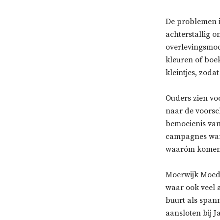
De problemen in 
achterstallig o
overlevingsmodu
kleuren of boek
kleintjes, zoda
Ouders zien vo
naar de voorsc
bemoeienis van 
campagnes war
waaróm komen 
Moerwijk Moede
waar ook veel 
buurt als span
aansloten bij 