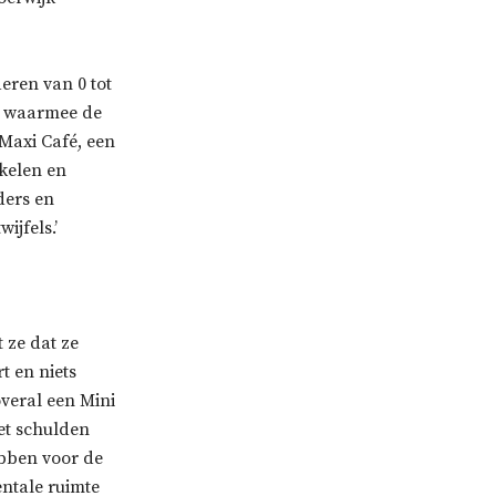
eren van 0 tot
en waarmee de
Maxi Café, een
kelen en
ders en
ijfels.’
 ze dat ze
t en niets
overal een Mini
et schulden
ebben voor de
entale ruimte