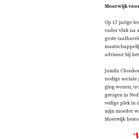
Moerwijk vooru
Op 12-jarige l
vader vlak na 
grote taalbarri
maatschappelij
adviseur bij he
Jamila Choukoud
nodige sociale
ging wonen, tro
getogen in Ned
veilige plek in
mijn moeder was
Moerwijk beston
‘