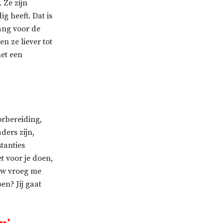
 Ze zijn
g heeft. Dat is
bang voor de
n ze liever tot
met een
orbereiding,
ders zijn,
tanties
et voor je doen,
ouw vroeg me
en? Jij gaat