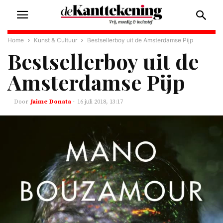
Home
Kunst & Cultuur
Bestsellerboy uit de Amsterdamse Pijp
Bestsellerboy uit de
Amsterdamse Pijp
Jaime Donata
-
16 juli 2018, 13:17