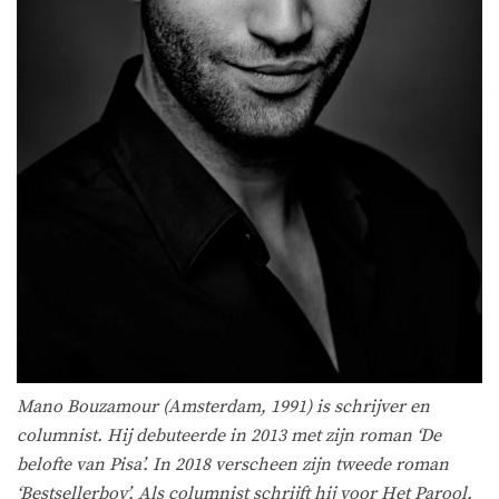
Mano Bouzamour (Amsterdam, 1991) is schrijver en
columnist. Hij debuteerde in 2013 met zijn roman ‘De
belofte van Pisa’. In 2018 verscheen zijn tweede roman
‘Bestsellerboy’. Als columnist schrijft hij voor Het Parool,