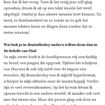
keer dat ik het vroeg. Toen ik het vorig jaar zelf ging
opzoeken, kwam ik uit op een tekst waarin het werd
uitgelegd. ‘Omdat je dan nieuwe mensen leert kennen
.’
Zo
mooi, zo fundamenteel en zo zonde en zo gek dat
mensen teksten lezen en dingen doen zonder dat ze
weten waarom.’
Wat heb je in
Bestsellerboy
anders willen doen dan in
De belofte van Pisa
?
‘In mijn eerste boek is de hoofdpersoon vrij onschuldig
en braaf, een jongen die opgroeit. Tijdens het schrijven
van
Pisa
was ik ook vrij naïef over de impact van
woorden. Bij
Bestsellerboy
was ik mijzelf hyperbewust,
scherper in mijn uithalen naar de maatschappij. Verder
zijn er veel overeenkomsten. Op het lyceum kwam ik
opeens terecht in een andere wereld. Ik maakte ook veel
mee dat intens was. Maar dat proces ging ook door na