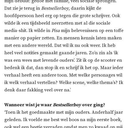
mijn debuut: gedoe met familie, veel sociale sprongen.
Dat zie je terug in
Bestsellerboy
, daarin kijkt de
hoofdpersoon heel erg op tegen die grote schrijver. Ook
wilde ik een tijdsbeeld neerzetten met al die sociale
media-shit. Ik wilde in
Pisa
mijn belevenissen op een toffe
manier op papier zetten. En mensen kennis laten maken
met een andere wereld. Dat wil ik nu ook weer. Ik heb
heel veel notities gemaakt gaande jaren. Zo’n zin als ‘ik
was een wees met levende ouders’. Zit ik op de scooter en
bedenk ik dat, dan stop ik en schrijf ik het op. Maar ieder
verhaal heeft een andere toon. Met welke personages wil
ik welk verhaal vertellen? Welke scene, welke thema’s? Ik
denk daar fakking veel over na.’
Wanneer wist je waar
Bestsellerboy
over ging?
‘Toen ik het goedmaakte met mijn ouders. Anderhalf jaar
geleden. Ik voelde me best wel boos na mijn eerste boek,
ook wel een beetje verraden omdat men zo kwaad op mij