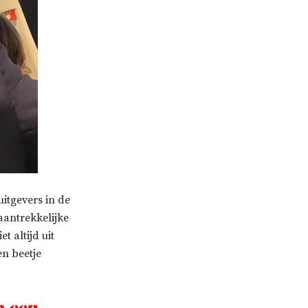
uitgevers in de
 aantrekkelijke
t altijd uit
en beetje