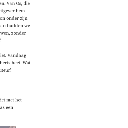
n. Van Os, die
 uitgever hem
oon onder zijn
, dan hadden we
ouwen, zonder
’
 niet. Vandaag
berts heet. Wat
teur’.
iet met het
was een