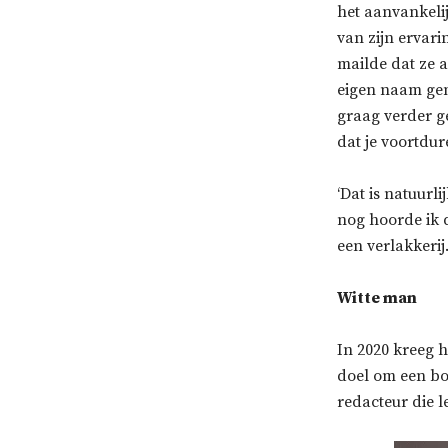
het aanvankeli
van zijn ervar
mailde dat ze a
eigen naam geme
graag verder g
dat je voortdur
‘Dat is natuurli
nog hoorde ik d
een verlakkerij
Witte man
In 2020 kreeg h
doel om een boe
redacteur die le