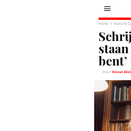
Home
Kunst & Cu
Schri
staan 
bent’
Ewout Klei