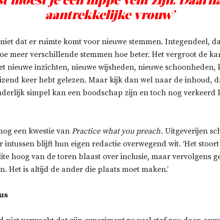
st moest je een hippe vent zijn. Daarn
aantrekkelijke vrouw’
 niet dat er ruimte komt voor nieuwe stemmen. Integendeel, da
‘Hoe meer verschillende stemmen hoe beter. Het vergroot de kan
et nieuwe inzichten, nieuwe wijsheden, nieuwe schoonheden, 
duizend keer hebt gelezen. Maar kijk dan wel naar de inhoud, da
inderlijk simpel kan een boodschap zijn en toch nog verkeerd
 nog een kwestie van
Practice what you preach.
Uitgeverijen s
ar intussen blijft hun eigen redactie overwegend wit. ‘Het stoor
ite hoog van de toren blaast over inclusie, maar vervolgens 
ten. Het is altijd de ander die plaats moet maken.’
rus