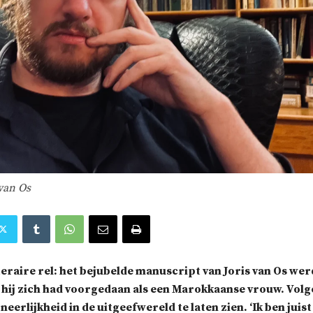
 van Os
teraire rel: het bejubelde manuscript van Joris van Os w
t hij zich had voorgedaan als een Marokkaanse vrouw. Vol
oneerlijkheid in de uitgeefwereld te laten zien. ‘Ik ben jui