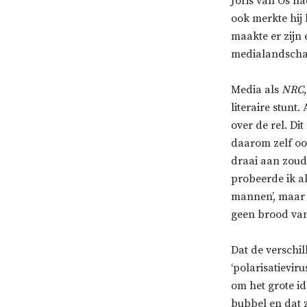
Joris van Os ha
ook merkte hij 
maakte er zijn 
medialandschap
Media als
NRC
literaire stunt
over de rel. D
daarom zelf ook
draai aan zoude
probeerde ik al
mannen’, maar 
geen brood van 
Dat de verschi
‘polarisatieviru
om het grote id
bubbel en dat 