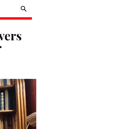
evers
r