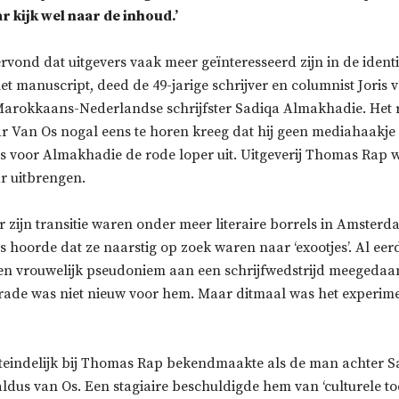
 kijk wel naar de inhoud.’
vond dat uitgevers vaak meer geïnteresseerd zijn in de identi
et manuscript, deed de 49-jarige schrijver en columnist Joris 
e Marokkaans-Nederlandse schrijfster Sadiqa Almakhadie. Het r
ar Van Os nogal eens te horen kreeg dat hij geen mediahaakje
s voor Almakhadie de rode loper uit. Uitgeverij Thomas Rap w
r uitbrengen.
r zijn transitie waren onder meer literaire borrels in Amster
s hoorde dat ze naarstig op zoek waren naar ‘exootjes’. Al eer
en vrouwelijk pseudoniem aan een schrijfwedstrijd meegedaan
ade was niet nieuw voor hem. Maar ditmaal was het experim
uiteindelijk bij Thomas Rap bekendmaakte als de man achter S
aldus van Os. Een stagiaire beschuldigde hem van ‘culturele to