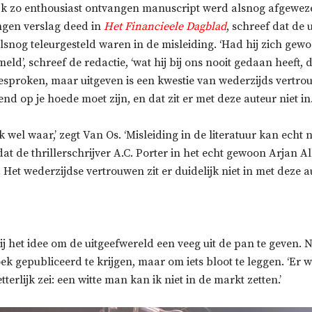
jk zo enthousiast ontvangen manuscript werd alsnog afgeweze
ingen verslag deed in
Het Financieele Dagblad
, schreef dat de
lsnog teleurgesteld waren in de misleiding. ‘Had hij zich gew
ld’, schreef de redactie, ‘wat hij bij ons nooit gedaan heeft
esproken, maar uitgeven is een kwestie van wederzijds vertr
end op je hoede moet zijn, en dat zit er met deze auteur niet in.
jk wel waar,’ zegt Van Os. ‘Misleiding in de literatuur kan echt
at de thrillerschrijver A.C. Porter in het echt gewoon Arjan Al
. Het wederzijdse vertrouwen zit er duidelijk niet in met deze au
ij het idee om de uitgeefwereld een veeg uit de pan te geven. N
k gepubliceerd te krijgen, maar om iets bloot te leggen. ‘Er 
tterlijk zei: een witte man kan ik niet in de markt zetten.’