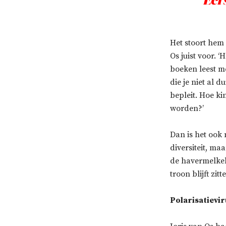
‘Eer
Het stoort hem
Os juist voor. 
boeken leest m
die je niet al 
bepleit. Hoe k
worden?’
Dan is het ook
diversiteit, ma
de havermelkel
troon blijft zit
Polarisatievi