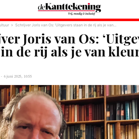
ltuur
Schrijver Joris van Os: ‘Uitgevers staan in de rij als je van...
jver Joris van Os: ‘Uitg
in de rij als je van kleu
-
6 juni 2025, 10:55