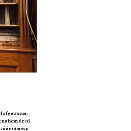
erd afgewezen
gens hem deed
st vóór nieuwe