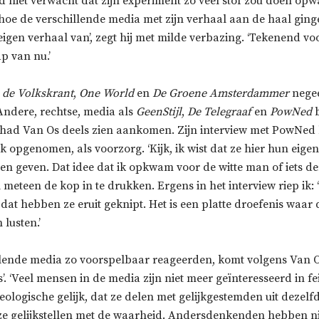
d niet verwacht dat zijn experiment zo veel stof zou doen op
hoe de verschillende media met zijn verhaal aan de haal ging
eigen verhaal van’, zegt hij met milde verbazing. ‘Tekenend vo
 van nu.’
,
de Volkskrant
,
One World
en
De Groene Amsterdammer
nege
. Andere, rechtse, media als
GeenStijl
,
De Telegraaf
en
PowNed
it had Van Os deels zien aankomen. Zijn interview met PowNed 
 opgenomen, als voorzorg. ‘Kijk, ik wist dat ze hier hun eige
n geven. Dat idee dat ik opkwam voor de witte man of iets der
 meteen de kop in te drukken. Ergens in het interview riep ik: ‘
dat hebben ze eruit geknipt. Het is een platte droefenis waar
lusten.’
llende media zo voorspelbaar reageerden, komt volgens Van O
s’. ‘Veel mensen in de media zijn niet meer geïnteresseerd in fe
eologische gelijk, dat ze delen met gelijkgestemden uit dezelf
ze gelijkstellen met de waarheid. Andersdenkenden hebben ni