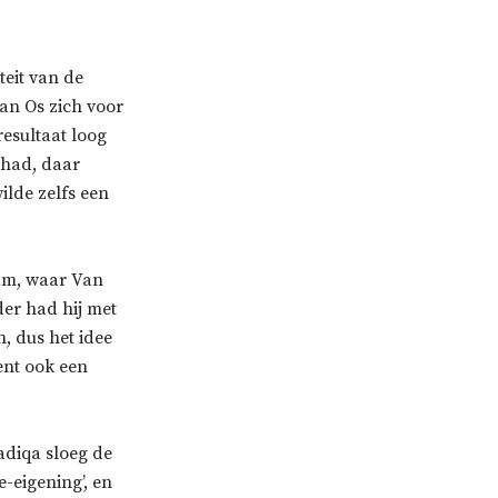
teit van de
van Os zich voor
esultaat loog
 had, daar
ilde zelfs een
dam, waar Van
der had hij met
, dus het idee
ent ook een
adiqa sloeg de
e-eigening’, en