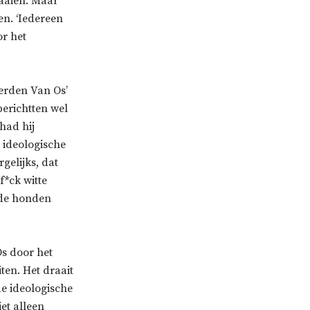
waaien. Maar
en. ‘Iedereen
or het
erden Van Os’
berichtten wel
had hij
n ideologische
gelijks, dat
f*ck witte
 de honden
s door het
iten. Het draait
de ideologische
et alleen