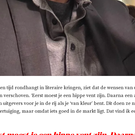
een tijd rondhangt in literaire kringen, ziet dat de wensen van 
ijn verschoven. ‘Eerst moest je een hippe vent zijn. Daarna een
uitgevers voor je in de rij als je ‘van kleur’ bent. Dit doen ze nie
vertuiging, maar omdat iets goed in de markt ligt. Dat vind ik e