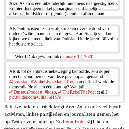
Arzu Aslan is een uitzonderlijk rancuneus naargeestig mens.
En hier doet geen enkel gemarginaliseerd labeltje als
afkomst, huidskleur of (gender)identiteit afbreuk aan.
pic.twitter.com/JhJPTLIkAE
Als “antiracisten” zich vrolijk maken over de dood van
— Jelmer Visser (@DieTukkerfries)
January 12, 2020
oudere ‘witte’ mannen – in dit geval Aart Staartjes – dan
kijken we de mentaliteit van Duitsland in de jaren ’30 vol in
het duistere gelaat.
— Wierd Duk (@wierdduk)
January 12, 2020
Als ik tot de antiracismebeweging behoorde, zou ik per
direct afstand nemen van deze psychopaat genaamd
@rzuaslan
.
#WhiteLivesMatterToo
, namelijk. of werkt de
mensenliefde alleen één kant op? Wat jullie,
@DipsausPodcast
,
#kozp
,
@TheRebelThePoet
et al.?
pic.twitter.com/OilD56Hb7s
Behalve bakken kritiek krijgt Arzu Aslan ook veel bijval:
— Jamal Ouariachi (@jamalouariachi)
January 12, 2020
activisten, linkse partijleden en journalisten nemen het
op Twitter voor haar op. Zo
benadrukt
BIJ1-lid en