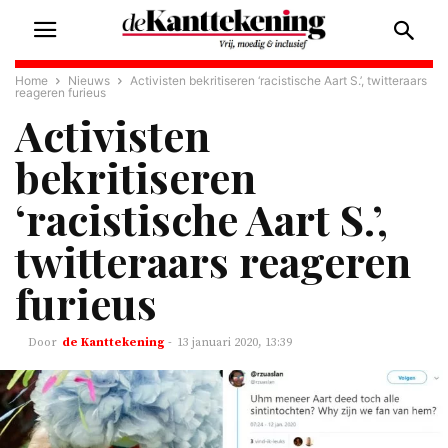
Home
Nieuws
Activisten bekritiseren ‘racistische Aart S.’, twitteraars
reageren furieus
Activisten
bekritiseren
‘racistische Aart S.’,
twitteraars reageren
furieus
de Kanttekening
-
13 januari 2020, 13:39