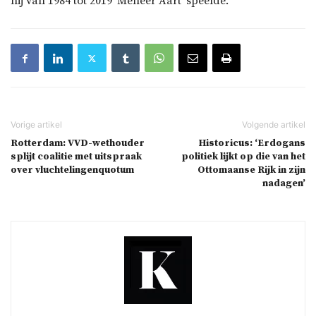
hij van 1984 tot 2019 ‘Meneer Aart’ speelde.
Rotterdam: VVD-wethouder
Historicus: ‘Erdogans
splijt coalitie met uitspraak
politiek lijkt op die van het
over vluchtelingenquotum
Ottomaanse Rijk in zijn
nadagen’