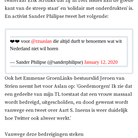
twitteraar Erik Stronks dat zij ‘in 1001 issues aan de goede
kant van de streep staat’ en ‘solidair met onderdrukten’ is.
En activist Sander Philipse tweet het volgende:
❤️❤️ voor
@rzuaslan
die altijd durft te benoemen wat wit
Nederland niet wil horen
— Sander Philipse (@sanderphilipse)
January 12, 2020
Ook het Emmense GroenLinks-bestuurslid Jeroen van
Strien neemt het voor Aslan op: ‘Goedemorgen! Ik zie dat
een gedeelte van mijn TL toestaat dat een vrouw massaal
wordt bedreigd, uitgescholden, en dood gewenst wordt
vanwege een tweet over Aart S. Ineens is weer duidelijk
hoe Twitter ook alweer werkt.’
Vanwege deze bedreigingen steken