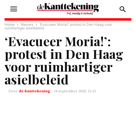
Home
Nieuws
‘Evacueer Moria!’: protest in Den Haag voor
ruimhartiger asielbeleid
‘Evacueer Moria!’:
protest in Den Haag
voor ruimhartiger
asielbeleid
de Kanttekening
-
14 september 2020, 11:21