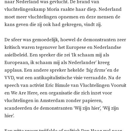
naar Nederland was gevlucht. De brand van
vluchtelingenkamp Moria raakte haar diep. Nederland
moet meer vluchtelingen opnemen en deze mensen de
kans geven die zij ook had gekregen, vindt zij.
De sfeer was gemoedelijk, hoewel de demonstranten zeer
kritisch waren tegenover het Europese en Nederlandse
asielbeleid. Een spreker die zei ‘Ik schaam mij als
Europeaan, ik schaam mij als Nederlander’ kreeg
applaus. Een andere spreker hekelde
‘big firms’
en de
VVD, wat een antikapitalistische visie verraadde. Na de
speech van activist Eric Bimule van Vluchtelingen Vooruit
en We Are Here, een organisatie die zich inzet voor
vluchtelingen in Amsterdam zonder papieren,
scandeerden de demonstranten ‘Wij zijn hier’, ‘Wij zijn
hier’.
Een witte vrouw twijfelde of politiek Den Haag wel naar