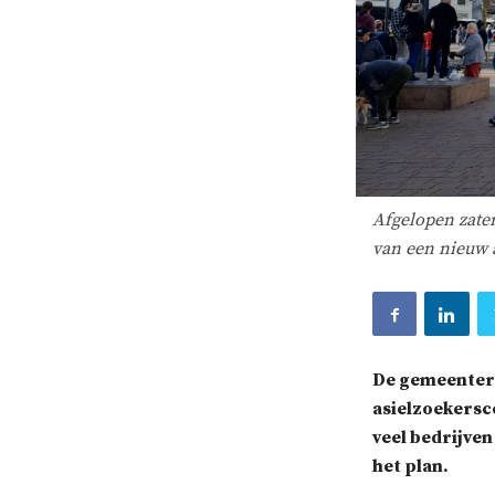
Afgelopen zate
van een nieuw a
De gemeentera
asielzoekersc
veel bedrijve
het plan.