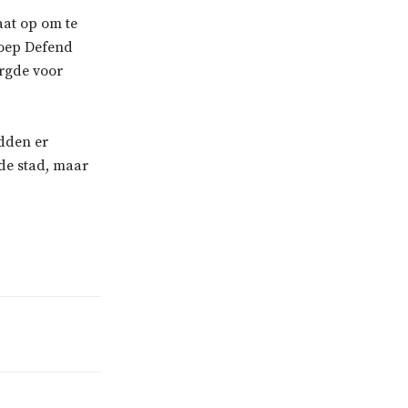
at op om te
roep Defend
rgde voor
dden er
 de stad, maar