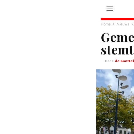
Home
Nieuws
Geme
stemt
de Kantte