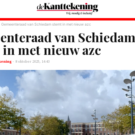
Gemeenteraad van Schiedam stemt in met nieuw azc
enteraad van Schieda
 in met nieuw azc
kening
-
8 oktober 2025, 14:43