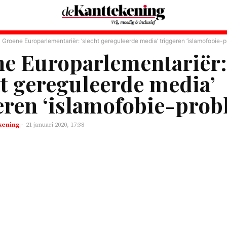
Groene Europarlementariër: ‘slecht gereguleerde media’ triggeren ‘islamofobie-
e Europarlementariër:
ht gereguleerde media’
eren ‘islamofobie-prob
kening
-
21 januari 2020, 17:38