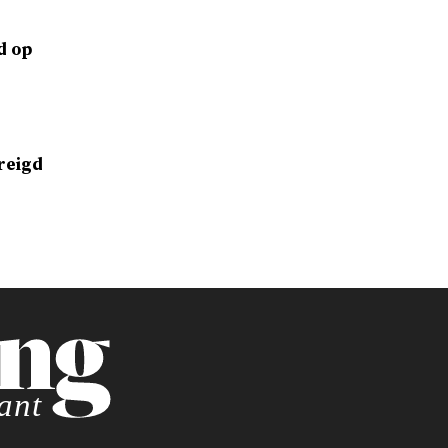
d op
reigd