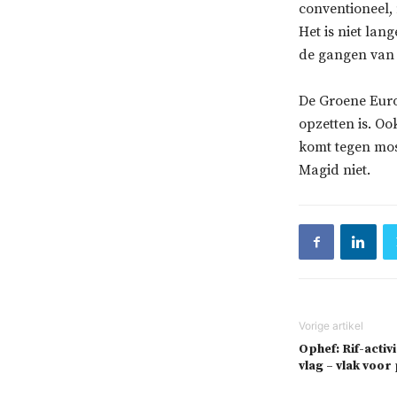
conventioneel,
Het is niet lan
de gangen van 
De Groene Euro
opzetten is. O
komt tegen mos
Magid niet.
Ophef: Rif-acti
vlag – vlak voo