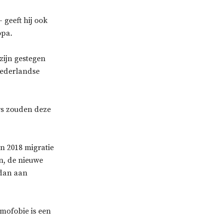
 geeft hij ook
opa.
zijn gestegen
 Nederlandse
ers zouden deze
in 2018 migratie
en, de nieuwe
 dan aan
amofobie is een