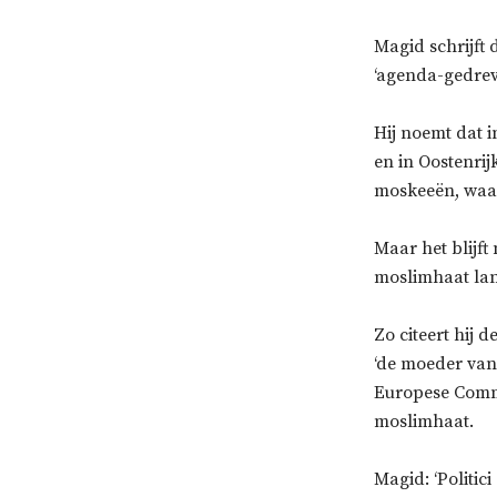
Magid schrijft 
‘agenda-gedrev
Hij noemt dat i
en in Oostenrij
moskeeën, waar
Maar het blijft
moslimhaat la
Zo citeert hij 
‘de moeder van
Europese Commi
moslimhaat.
Magid: ‘Politic