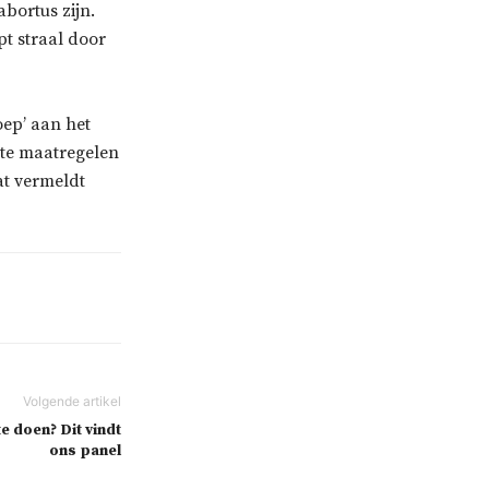
bortus zijn.
pt straal door
oep’ aan het
ete maatregelen
at vermeldt
e doen? Dit vindt
ons panel