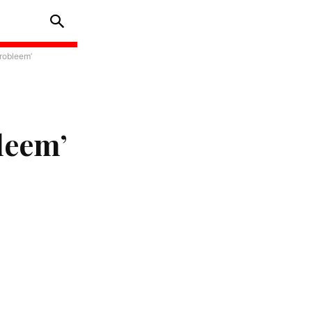
probleem’
leem’