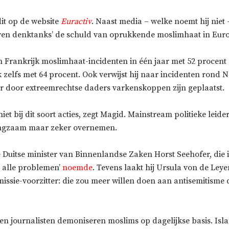
dit op de website
Euractiv
. Naast media – welke noemt hij niet –
en denktanks’ de schuld van oprukkende moslimhaat in Eur
n Frankrijk moslimhaat-incidenten in één jaar met 52 procent 
k zelfs met 64 procent. Ook verwijst hij naar incidenten rond
 door extreemrechtse daders varkenskoppen zijn geplaatst.
 niet bij dit soort acties, zegt Magid. Mainstream politieke leid
ngzaam maar zeker overnemen.
de Duitse minister van Binnenlandse Zaken Horst Seehofer, die 
 alle problemen’
noemde
. Tevens laakt hij Ursula von de Ley
ssie-voorzitter: die zou meer willen doen aan antisemitisme
i en journalisten demoniseren moslims op dagelijkse basis. Isl