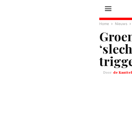
Home
Nieuws
Groen
‘slec
trigg
de Kantte