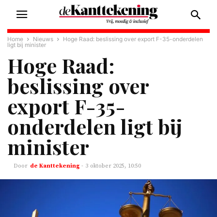
Home
Nieuws
Hoge Raad: beslissing over export F-35-onderdelen
ligt bij minister
Hoge Raad:
beslissing over
export F-35-
onderdelen ligt bij
minister
de Kanttekening
-
3 oktober 2025, 10:50