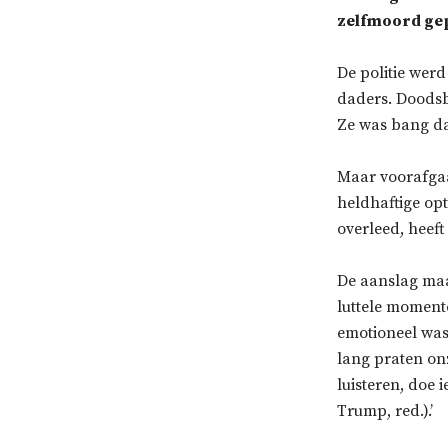
zelfmoord gep
De politie wer
daders. Doodsb
Ze was bang da
Maar voorafgaa
heldhaftige op
overleed, heeft
De aanslag maa
luttele moment
emotioneel was 
lang praten on
luisteren, doe i
Trump, red.).’