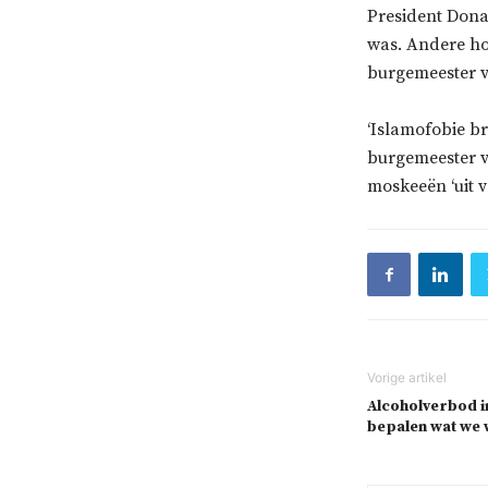
President Dona
was. Andere ho
burgemeester 
‘Islamofobie b
burgemeester v
moskeeën ‘uit v
Alcoholverbod in
bepalen wat we 