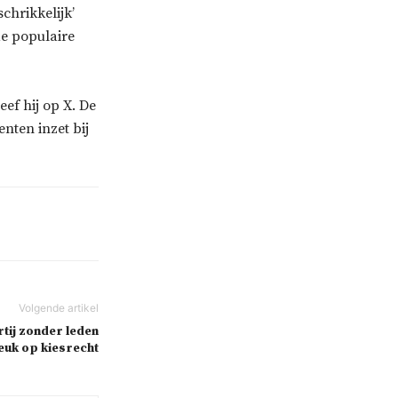
chrikkelijk’
de populaire
ef hij op X. De
nten inzet bij
tij zonder leden
reuk op kiesrecht