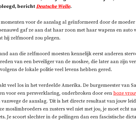
leegd, bericht
Deutsche Welle
.
d momenten voor de aanslag al geïnformeerd door de moeder
enauwd gaf ze aan dat haar zoon met haar wapens en auto w
t hij zelfmoord zou plegen.
nd aan die zelfmoord moesten kennelijk eerst anderen sterv
treden van een beveiliger van de moskee, die later aan zijn 
 volgens de lokale politie veel levens hebben gered.
kt veel los in het verdeelde Amerika. De burgemeester van S
en voor een persverklaring, onderbroken door een
boze vrou
vanwege de aanslag. ‘Dit is het directe resultaat van jouw le
ze moslimbroeders en zusters wel niet met jou, je moet echt n
ets. Je scoort slechter in de peilingen dan een fascistische dic