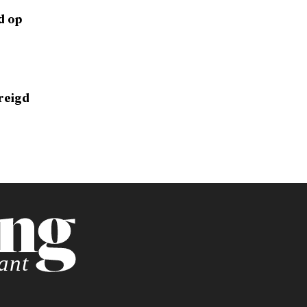
d op
reigd