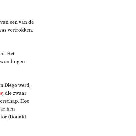
 van een van de
as vertrokken.
en. Het
verwondingen
an Diego werd,
w
,
die zwaar
iderschap. Hoe
aar hen
tator (Donald