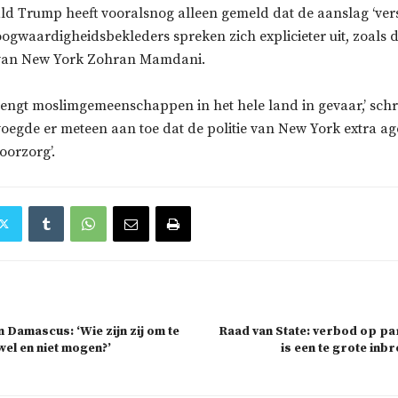
ld Trump heeft vooralsnog alleen gemeld dat de aanslag ‘vers
ogwaardigheidsbekleders spreken zich explicieter uit, zoals 
van New York Zohran Mamdani.
rengt moslimgemeenschappen in het hele land in gevaar,’ schre
oegde er meteen aan toe dat de politie van New York extra age
oorzorg’.
 Damascus: ‘Wie zijn zij om te
Raad van State: verbod op par
wel en niet mogen?’
is een te grote inb