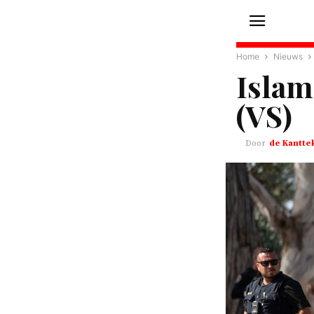
Home
Nieuws
Islam
(VS)
de Kantte