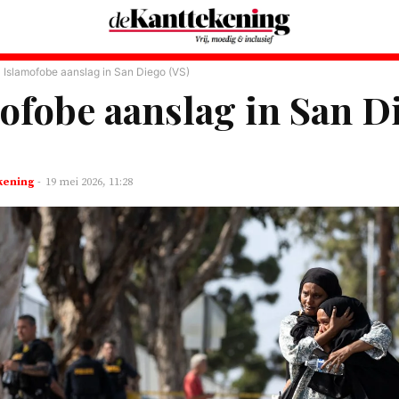
Islamofobe aanslag in San Diego (VS)
ofobe aanslag in San D
kening
-
19 mei 2026, 11:28