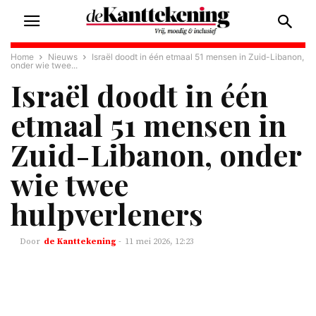
Home
Nieuws
Israël doodt in één etmaal 51 mensen in Zuid-Libanon,
onder wie twee...
Israël doodt in één
etmaal 51 mensen in
Zuid-Libanon, onder
wie twee
hulpverleners
de Kanttekening
-
11 mei 2026, 12:23