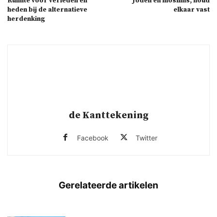
Ruimte voor verleden én
Joden en moslims, houd
heden bij de alternatieve
elkaar vast
herdenking
de Kanttekening
Facebook
Twitter