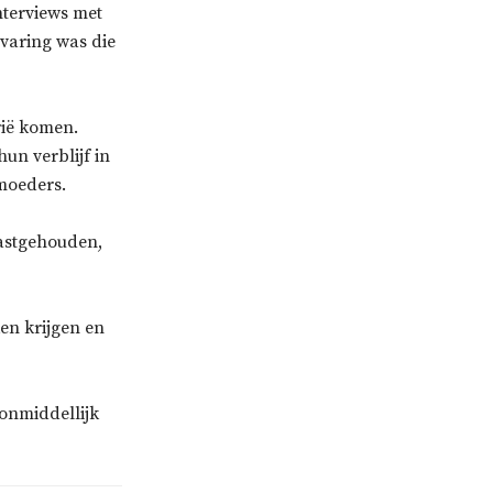
nterviews met
rvaring was die
rië komen.
un verblijf in
moeders.
vastgehouden,
en krijgen en
onmiddellijk