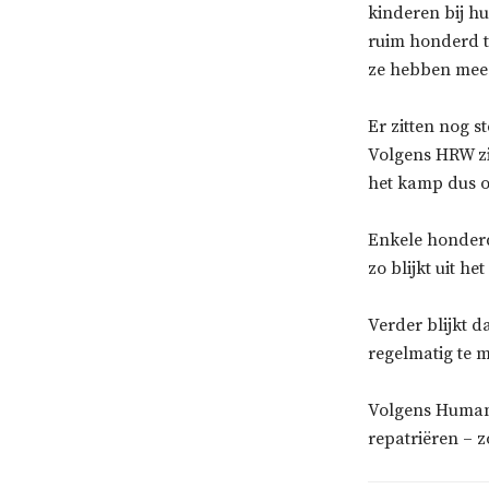
kinderen bij h
ruim honderd t
ze hebben mee
Er zitten nog s
Volgens HRW zi
het kamp dus o
Enkele honderd
zo blijkt uit he
Verder blijkt 
regelmatig te 
Volgens Human
repatriëren – 