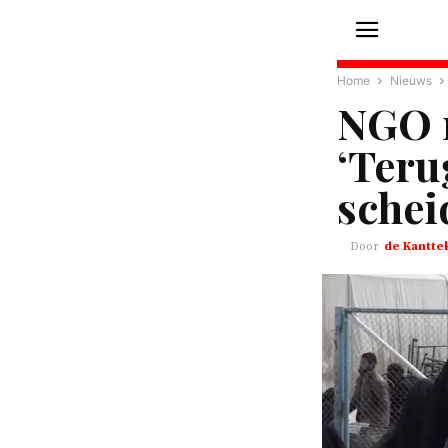
Home
Nieuws
NGO 
‘Teru
schei
de Kantte