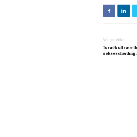
Israël: ultraort
seksescheiding 