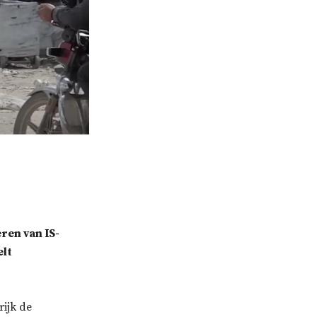
ren van IS-
elt
ijk de