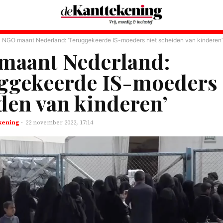
NGO maant Nederland: ‘Teruggekeerde IS-moeders niet scheiden van kinderen’
maant Nederland:
ggekeerde IS-moeders 
den van kinderen’
kening
-
22 november 2022, 17:14