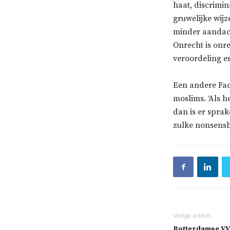
haat, discrimi
gruwelijke wijz
minder aandach
Onrecht is onre
veroordeling e
Een andere Fac
moslims. ‘Als h
dan is er sprak
zulke nonsensb
Rotterdamse VV