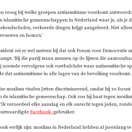
ten vroeg bij welke groepen antisemitisme voorkomt antwoord
zijn islamitische gemeenschappen in Nederland waar je, als je d
ekendscholen, verkeerde dingen krijgt aangeleerd. Niet allee
vrouwen en homo’s.’
esident zei er wel meteen bij dat ook Forum voor Democratie m
ampt. ‘Bij die partij staan mensen op de lijsten die aantoonba
 Hij noemde vervolgens ook voetbalclubs waar antisemitische 
de dat antisemitisme in alle lagen van de bevolking voorkomt.
se moslims vinden Jetten discriminerend, omdat hij zo focust
in de islamitische gemeenschap. Ook zou hij haat tegen mosli
 ‘Ik veroordeel elke aanslag en elk onrecht tegen joden, zonder 
erontwaardigde
Facebook
–
gebruiker.
 ook eerlijk zijn: moslims in Nederland hebben al jarenlang 