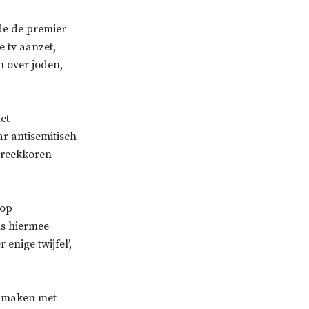
de de premier
e tv aanzet,
n over joden,
et
ar antisemitisch
spreekkoren
 op
ms hiermee
enige twijfel’,
te maken met