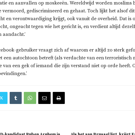
natie en aanvallen op moskeeën. Wereldwijd worden moslims 
e vermoord, gediscrimineerd en gehaat. Toch lijkt het alsof dit
t en verontwaardiging krijgt, ook vanuit de overheid. Dat is 
cht, ongeacht tegen wie het gericht is, en verdient altijd dezel
n aandacht.’
ebook-gebruiker vraagt zich af waarom er altijd zo sterk gef
et een autochtoon betreft (als verdachte van een terroristisch mi
e van een gek of iemand die zijn verstand niet op orde heeft
evindingen.’
D‑kandidaat Ruben Arnhem is
Als het aan Brussel ligt, krijgt