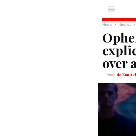
Home
Nieuws
Ophef
expli
over 
de Kantte