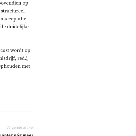
bovendien op
 structureel
onacceptabel.
fde duidelijke
ocust wordt op
sdrijf, red.),
. Ophouden met
 Frontex nóg meer