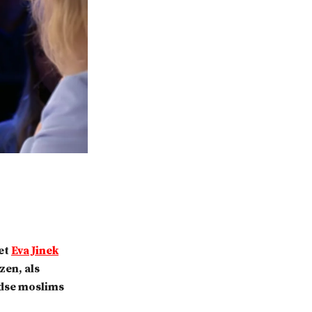
et
Eva Jinek
en, als
dse moslims