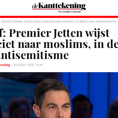
Ophef: Premier Jetten wijst expliciet naar moslims, in debat over antisemitisme
: Premier Jetten wijst
ciet naar moslims, in d
antisemitisme
kening
-
18 maart 2026, 10:46