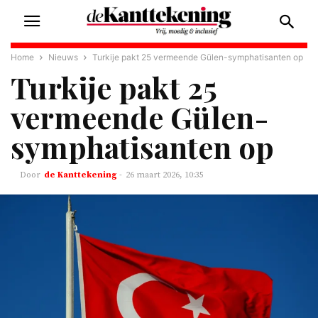
Home
Nieuws
Turkije pakt 25 vermeende Gülen-symphatisanten op
Turkije pakt 25
vermeende Gülen-
symphatisanten op
de Kanttekening
-
26 maart 2026, 10:35