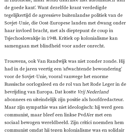
in Indonesië, maar stond daarmee niet automatisch ‘aan
de goede kant’. Want dezelfde krant verdedigde
tegelijkertijd de agressieve buitenlandse politiek van de
Sovjet-Unie, die Oost-Europese landen met dwang onder
haar invloed bracht, met als dieptepunt de coup in
Tsjechoslowakije in 1948. Kritiek op kolonialisme kan
samengaan met blindheid voor ander onrecht.
Trouwens, ook Van Randwijk was niet zonder zonde. Hij
had in de jaren veertig een ‘afwachtende bewondering’
voor de Sovjet-Unie, vooral vanwege het enorme
Russische oorlogsleed en de rol van het Rode Leger in de
bevrijding van Europa. Dat kostte
Vrij Nederland
abonnees en uiteindelijk zijn positie als hoofdredacteur.
Maar zijn sympathie was niet ideologisch: hij werd geen
communist, maar bleef een linkse PvdA’er met een
sociaal bewogen wereldbeeld. Zijn critici noemden hem
communist omdat hij tegen kolonialisme was en solidair