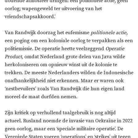
dodende atmosfeer dringen: een politionele actie, geen
oorlog; wapengeweld ter uitvoering van het
vriendschapsakkoord.’
Van Randwijk doorzag het eufemisme
politionele actie,
een poging om een koloniale oorlog te verpakken als een
politiemissie. De operatie heette veelzeggend
Operatie
Product
, omdat Nederland grote delen van Java wilde
herkoloniseren om opnieuw winst uit de kolonie te
trekken. De meeste Nederlanders wilden de Indonesische
onafhankelijkheid niet erkennen. Maar er waren ook
‘nestbevuilers’ zoals Van Randwijk die hun eigen land
moreel de maat durfden nemen.
Zijn kritiek op verhullend taalgebruik is nog altijd
actueel. Rusland noemde de invasie van Oekraïne in 2022
geen oorlog, maar een ‘speciale militaire operatie’. De
Verenigde Staten voeren ‘operations’ en ‘strikes’ uit tegen