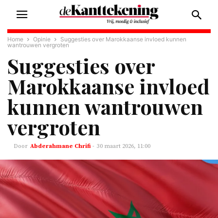
Home
Opinie
Suggesties over Marokkaanse invloed kunnen
wantrouwen vergroten
Suggesties over
Marokkaanse invloed
kunnen wantrouwen
vergroten
Abderahmane Chrifi
-
30 maart 2026, 11:00