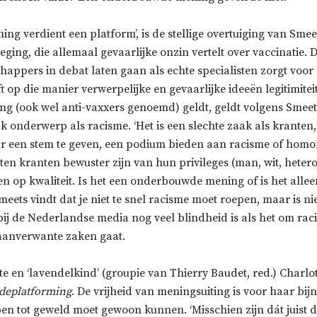
ning verdient een platform’, is de stellige overtuiging van Sme
ging, die allemaal gevaarlijke onzin vertelt over vaccinatie. 
appers in debat laten gaan als echte specialisten zorgt voor
eft op die manier verwerpelijke en gevaarlijke ideeën legitimitei
ng (ook wel anti-vaxxers genoemd) geldt, geldt volgens Smeet
k onderwerp als racisme. ‘Het is een slechte zaak als kranten
r een stem te geven, een podium bieden aan racisme of homo
en kranten bewuster zijn van hun privileges (man, wit, heter
n op kwaliteit. Is het een onderbouwde mening of is het alle
eets vindt dat je niet te snel racisme moet roepen, maar is n
ij de Nederlandse media nog veel blindheid is als het om rac
aanverwante zaken gaat.
te en ‘lavendelkind’ (groupie van Thierry Baudet, red.) Charlot
deplatforming
. De vrijheid van meningsuiting is voor haar bij
en tot geweld moet gewoon kunnen. ‘Misschien zijn dát juist 