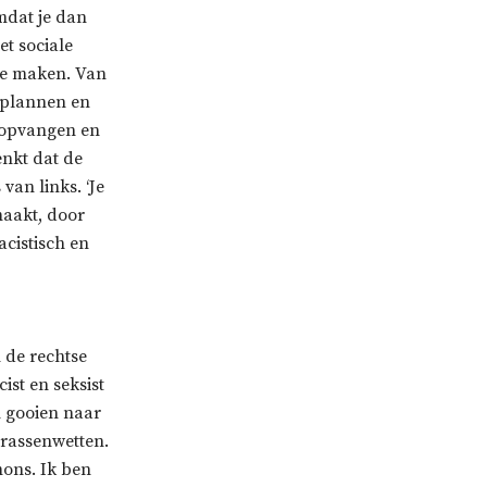
mdat je dan
et sociale
 te maken. Van
 plannen en
 opvangen en
nkt dat de
van links. ‘Je
maakt, door
acistisch en
 de rechtse
ist en seksist
n gooien naar
rassenwetten.
mons. Ik ben