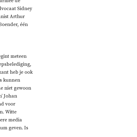
aarmee de
dvocaat Sidney
mnist Arthur
Boender, één
egint meteen
oepsbelediging,
kant heb je ook
les kunnen
me niet gewoon
n’ Johan
nd voor
n. Witte
dere media
ium geven. Is