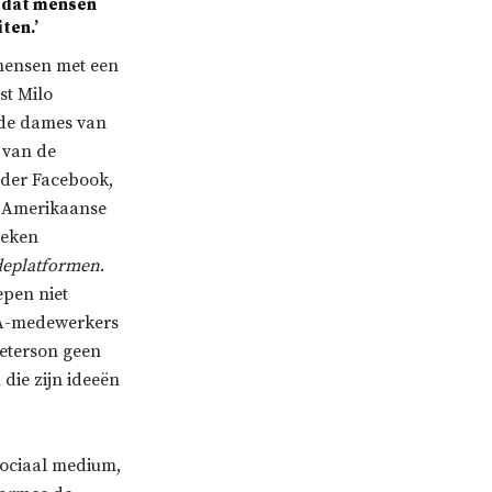
d dat mensen
ten.’
 mensen met een
st Milo
de dames van
 van de
nder Facebook,
el Amerikaanse
reken
deplatformen
.
epen niet
vA-medewerkers
Peterson geen
die zijn ideeën
sociaal medium,