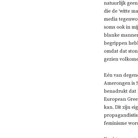
natuurlijk gee
die de ‘witte m
media tegenwoor
soms ook in mij
blanke mannen.
begrippen hebb
omdat dat stond
gezien volkome
Eén van degene
Amerongen is S
benadrukt dat h
European Greens
kan. Dit zijn 
propagandistis
feminisme word