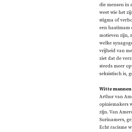
die mensen in 
weet wie het zi
stigma of verbo
een haatimam o
motieven zijn,
welke synagoge
vrijheid van me
ziet dat de ver
steeds meer opv
seksistisch is,
Witte mannen
Arthur van Ame
opiniemakers 
zijn. Van Amero
Surinamers, ge
Echt racisme w