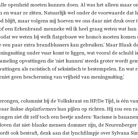
alle openheid moeten kunnen doen. Al was het alleen maar o
jn en waar ze zitten. Natuurlijk wel onder de voorwaarde dat h
d blijft, maar volgens mij hoeven we ons daar niet druk over
f een Erkenbrand-menneke wil ik heel graag weten wat hun
 zodat we weten bij welk flatgebouw we homo’s moeten komen
 een paar extra brandblussers kan gebruiken.’ Maar Blaak de
ningsuiting onder vuur komt te liggen, wat vooral de schuld is 
zameling opvattingen die ‘niet kunnen’ steeds groter wordt ge
attingen als racistisch of seksistisch te bestempelen. En wat r
 geniet geen bescherming van vrijheid van meningsuiting.’
rongen, columnist bij de Volkskrant en HP/De Tijd, is één van
waar linkse
deplatformers
hun pijlen op richten. Hij zou een rac
ngen ziet dit zelf toch een beetje anders: ‘Racisme is banane
loven dat niet-blanke mensen dommer zijn, de Neurenberger 
ordt ook bestraft, denk aan dat lynchfilmpje over Sylvana Si