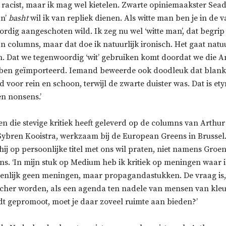
n racist, maar ik mag wel kietelen. Zwarte opiniemaakster Se
an’
basht
wil ik van repliek dienen. Als witte man ben je in de 
dig aangeschoten wild. Ik zeg nu wel ‘witte man’, dat begrip
n columns, maar dat doe ik natuurlijk ironisch. Het gaat natu
 Dat we tegenwoordig ‘wit’ gebruiken komt doordat we die 
en geïmporteerd. Iemand beweerde ook doodleuk dat blank r
 voor rein en schoon, terwijl de zwarte duister was. Dat is et
n nonsens.’
n die stevige kritiek heeft geleverd op de columns van Arthur
ybren Kooistra, werkzaam bij de European Greens in Brussel.
ij op persoonlijke titel met ons wil praten, niet namens Groe
. ‘In mijn stuk op Medium heb ik kritiek op meningen waar ik
eigenlijk geen meningen, maar propagandastukken. De vraag is
cher worden, als een agenda ten nadele van mensen van kleu
t gepromoot, moet je daar zoveel ruimte aan bieden?’