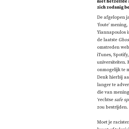
niet hetzelfde
zich zodanig b
De afgelopen j
‘foute’ mening,
Yiannapoulos i
de laatste
Ghos
omstreden webs
iTunes, Spotif
universiteiten
onmogelijk te
Denk hierbij aa
langer te adve
die van mening
‘rechtse
safe s
zou bestrijden.
Moet je racist