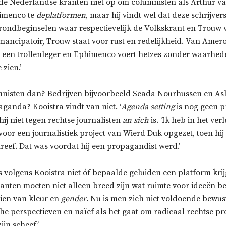
 de Nederlandse kranten niet op om columnisten als Arthur 
himenco te
deplatformen
, maar hij vindt wel dat deze schrijver
grondbeginselen waar respectievelijk de Volkskrant en Trouw v
mancipatoir, Trouw staat voor rust en redelijkheid. Van Amer
t een trollenleger en Ephimenco voert hetzes zonder waarhed
zien.’
mnisten dan? Bedrijven bijvoorbeeld Seada Nourhussen en As
ganda? Kooistra vindt van niet. ‘
Agenda setting
is nog geen p
ij niet tegen rechtse journalisten
an sich
is. ‘Ik heb in het ver
oor een journalistiek project van Wierd Duk opgezet, toen hi
reef. Dat was voordat hij een propagandist werd.’
s volgens Kooistra niet óf bepaalde geluiden een platform kri
anten moeten niet alleen breed zijn wat ruimte voor ideeën be
zien van kleur en
gender
. Nu is men zich niet voldoende bewust
che perspectieven en naïef als het gaat om radicaal rechtse 
jn scheef.’