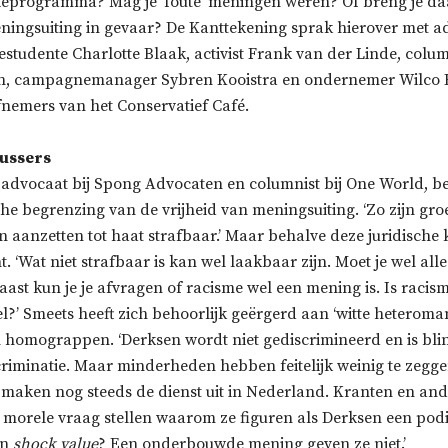
isieprogramma? Mag je ‘foute’ meningen weren? Of breng je d
eningsuiting in gevaar? De Kanttekening sprak hierover met a
iestudente Charlotte Blaak, activist Frank van der Linde, colu
, campagnemanager Sybren Kooistra en ondernemer Wilco 
efnemers van het Conservatief Café.
ussers
 advocaat bij Spong Advocaten en columnist bij One World, b
che begrenzing van de vrijheid van meningsuiting. ‘Zo zijn gr
n aanzetten tot haat strafbaar.’ Maar behalve deze juridische 
. ‘Wat niet strafbaar is kan wel laakbaar zijn. Moet je wel al
ast kun je je afvragen of racisme wel een mening is. Is racis
l?’ Smeets heeft zich behoorlijk geërgerd aan ‘witte heteroma
n homograppen. ‘Derksen wordt niet gediscrimineerd en is bli
riminatie. Maar minderheden hebben feitelijk weinig te zegge
aken nog steeds de dienst uit in Nederland. Kranten en an
 morele vraag stellen waarom ze figuren als Derksen een pod
un
shock value
? Een onderbouwde mening geven ze niet.’