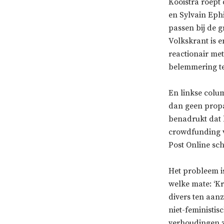
Kooistra roept
en Sylvain Ep
passen bij de 
Volkskrant is e
reactionair me
belemmering te 
En linkse colu
dan geen propa
benadrukt dat h
crowdfunding v
Post Online sch
Het probleem i
welke mate: ‘Kr
divers ten aan
niet-feministis
verhoudingen zi