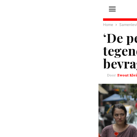
Home
Samenlev
‘De p
tegen
bevra
Ewout Klei