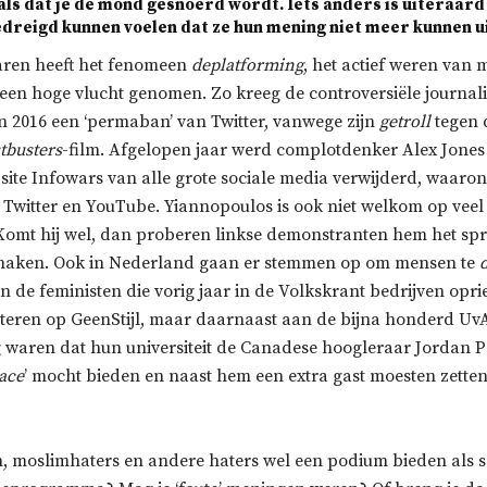
 als dat je de mond gesnoerd wordt. Iets anders is uiteraar
edreigd kunnen voelen dat ze hun mening niet meer kunnen ui
aren heeft het fenomeen
deplatforming
, het actief weren van
 een hoge vlucht genomen. Zo kreeg de controversiële journali
n 2016 een ‘permaban’ van Twitter, vanwege zijn
getroll
tegen 
tbusters
-film. Afgelopen jaar werd complotdenker Alex Jones
ite Infowars van alle grote sociale media verwijderd, waaro
y, Twitter en YouTube. Yiannopoulos is ook niet welkom op ve
. Komt hij wel, dan proberen linkse demonstranten hem het sp
 maken. Ook in Nederland gaan er stemmen op om mensen te
n de feministen die vorig jaar in de Volkskrant bedrijven opri
rteren op GeenStijl, maar daarnaast aan de bijna honderd U
 waren dat hun universiteit de Canadese hoogleraar Jordan 
pace
’ mocht bieden en naast hem een extra gast moesten zetten 
en, moslimhaters en andere haters wel een podium bieden als 