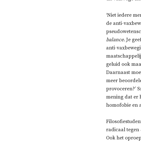
‘Niet iedere me
de anti-vaxbewe
pseudowetensch
balance
. Je ge
anti-vaxbewegi
maatschappelij
geluid ook maa
Daarnaast moet
meer beoordele
provoceren?’ Sm
mening dat er b
homofobie en 
Filosofiestuden
radicaal tegen
Ook het oproep