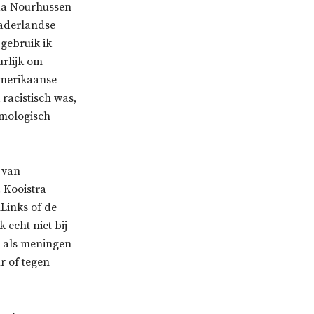
ada Nourhussen
vaderlandse
 gebruik ik
urlijk om
Amerikaanse
acistisch was,
ymologisch
 van
 Kooistra
nLinks of de
 echt niet bij
, als meningen
r of tegen