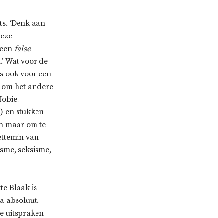
ets. ‘Denk aan
Deze
 een
false
t.’ Wat voor de
s ook voor een
, om het andere
fobie.
o) en stukken
en maar om te
iettemin van
isme, seksisme,
te Blaak is
na absoluut.
de uitspraken