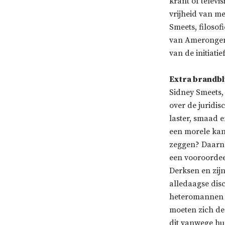
krant of telev
vrijheid van m
Smeets, filosof
van Amerongen
van de initiati
Extra brandbl
Sidney Smeets,
over de juridis
laster, smaad e
een morele kant
zeggen? Daarna
een vooroordee
Derksen en zij
alledaagse disc
heteromannen m
moeten zich de
dit vanwege h