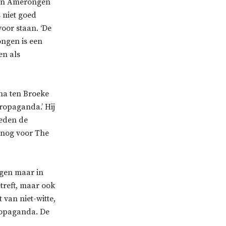
van Amerongen
s niet goed
oor staan. ‘De
ongen is een
en als
ha ten Broeke
ropaganda.’ Hij
leden de
j nog voor The
jgen maar in
treft, maar ook
 van niet-witte,
propaganda. De