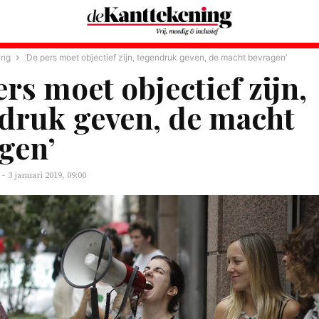
ing
‘De pers moet objectief zijn, tegendruk geven, de macht bevragen’
ers moet objectief zijn,
druk geven, de macht
gen’
-
3 januari 2019, 09:00