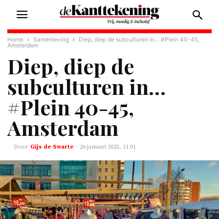
Home
Samenleving
Diep, diep de subculturen in… #Plein 40-45,
Amsterdam
Diep, diep de
subculturen in…
#Plein 40-45,
Amsterdam
Gijs de Swarte
-
26 januari 2023, 11:01