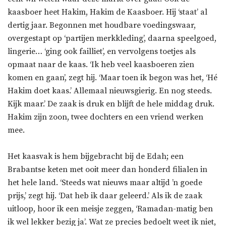
kaasboer heet Hakim, Hakim de Kaasboer. Hij ‘staat’ al
dertig jaar. Begonnen met houdbare voedingswaar,
overgestapt op ‘partijen merkkleding’, daarna speelgoed,
lingerie… ‘ging ook failliet’, en vervolgens toetjes als
opmaat naar de kaas. ‘Ik heb veel kaasboeren zien
komen en gaan’, zegt hij. ‘Maar toen ik begon was het, ‘Hé
Hakim doet kaas.’ Allemaal nieuwsgierig. En nog steeds.
Kijk maar.’ De zaak is druk en blijft de hele middag druk.
Hakim zijn zoon, twee dochters en een vriend werken
mee.
Het kaasvak is hem bijgebracht bij de Edah; een
Brabantse keten met ooit meer dan honderd filialen in
het hele land. ‘Steeds wat nieuws maar altijd ’n goede
prijs,’ zegt hij. ‘Dat heb ik daar geleerd.’ Als ik de zaak
uitloop, hoor ik een meisje zeggen, ‘Ramadan-matig ben
ik wel lekker bezig ja’. Wat ze precies bedoelt weet ik niet,