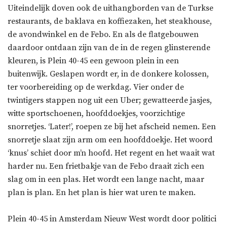
Uiteindelijk doven ook de uithangborden van de Turkse
restaurants, de baklava en koffiezaken, het steakhouse,
de avondwinkel en de Febo. En als de flatgebouwen
daardoor ontdaan zijn van de in de regen glinsterende
kleuren, is Plein 40-45 een gewoon plein in een
buitenwijk. Geslapen wordt er, in de donkere kolossen,
ter voorbereiding op de werkdag. Vier onder de
twintigers stappen nog uit een Uber; gewatteerde jasjes,
witte sportschoenen, hoofddoekjes, voorzichtige
snorretjes. ‘Later!’, roepen ze bij het afscheid nemen. Een
snorretje slaat zijn arm om een hoofddoekje. Het woord
‘knus’ schiet door m’n hoofd. Het regent en het waait wat
harder nu. Een frietbakje van de Febo draait zich een
slag om in een plas. Het wordt een lange nacht, maar
plan is plan. En het plan is hier wat uren te maken.
Plein 40-45 in Amsterdam Nieuw West wordt door politici