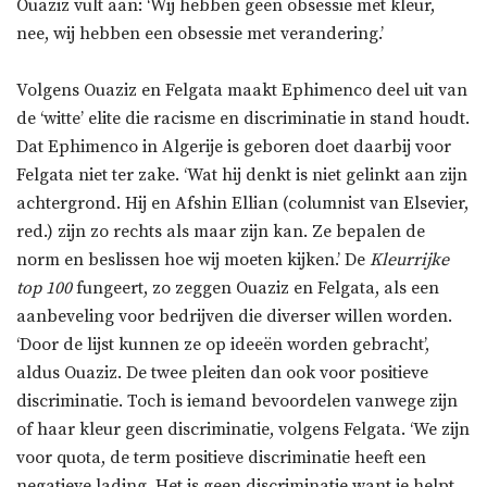
Ouaziz vult aan: ‘Wij hebben geen obsessie met kleur,
nee, wij hebben een obsessie met verandering.’
Volgens Ouaziz en Felgata maakt Ephimenco deel uit van
de ‘witte’ elite die racisme en discriminatie in stand houdt.
Dat Ephimenco in Algerije is geboren doet daarbij voor
Felgata niet ter zake. ‘Wat hij denkt is niet gelinkt aan zijn
achtergrond. Hij en Afshin Ellian (columnist van Elsevier,
red.) zijn zo rechts als maar zijn kan. Ze bepalen de
norm en beslissen hoe wij moeten kijken.’ De
Kleurrijke
top 100
fungeert, zo zeggen Ouaziz en Felgata, als een
aanbeveling voor bedrijven die diverser willen worden.
‘Door de lijst kunnen ze op ideeën worden gebracht’,
aldus Ouaziz. De twee pleiten dan ook voor positieve
discriminatie. Toch is iemand bevoordelen vanwege zijn
of haar kleur geen discriminatie, volgens Felgata. ‘We zijn
voor quota, de term positieve discriminatie heeft een
negatieve lading. Het is geen discriminatie want je helpt