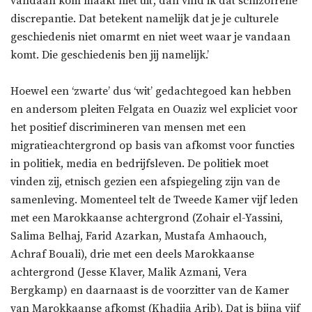
vandaan kom maakt niet uit’, dan vind ik dat schizofrene
discrepantie. Dat betekent namelijk dat je je culturele
geschiedenis niet omarmt en niet weet waar je vandaan
komt. Die geschiedenis ben jij namelijk.’
Hoewel een ‘zwarte’ dus ‘wit’ gedachtegoed kan hebben
en andersom pleiten Felgata en Ouaziz wel expliciet voor
het positief discrimineren van mensen met een
migratieachtergrond op basis van afkomst voor functies
in politiek, media en bedrijfsleven. De politiek moet
vinden zij, etnisch gezien een afspiegeling zijn van de
samenleving. Momenteel telt de Tweede Kamer vijf leden
met een Marokkaanse achtergrond (Zohair el-Yassini,
Salima Belhaj, Farid Azarkan, Mustafa Amhaouch,
Achraf Bouali), drie met een deels Marokkaanse
achtergrond (Jesse Klaver, Malik Azmani, Vera
Bergkamp) en daarnaast is de voorzitter van de Kamer
van Marokkaanse afkomst (Khadija Arib). Dat is bijna vijf