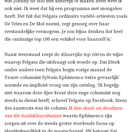
wat Johnny de Mol met kleurrijk te maken heeft weet ik
ook niet. Ik weet dat hij een programma met mongolen
heeft. Het feit dat Felgata ordinaire variété-artiesten zoals
De Vries en De Mol noemt, zegt genoeg over haar
verstandelijke vermogens. Je zou bijna denken dat heel
die onzinnige top 100 een vehikel voor haarzelf is.’
Naast weerstand roept de
Kleurrijke top 100
en de wijze
waarop Felgata die uitdraagt ook woede op. Dat bleek
onder andere toen Felgata begin vorige maand de
Trouw-columnist Sylvain Ephimenco ‘extra gevaarlijk’
noemde en impliciet vroeg om zijn ontslag. ‘Ik begrijp
niet waarom deze fijne krant deze enge columnist nog
steeds in dienst heeft’, schreef Felgata op Facebook. Steen
des aanstoots was de column
Ik ben dood- en doodmoe
van die huidskleurobsessie
waarin Ephimenco zijn
zorgen uit over de steeds groter wordende focus op
identiteitspolitiek in de maatschappij. Hij betoogt dat