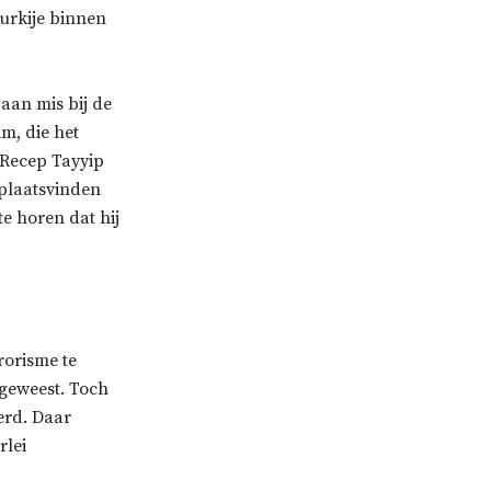
urkije binnen
aan mis bij de
m, die het
 Recep Tayyip
 plaatsvinden
te horen dat hij
rorisme te
geweest. Toch
erd. Daar
rlei