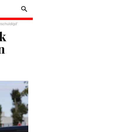
eschuldigd’
ak
n