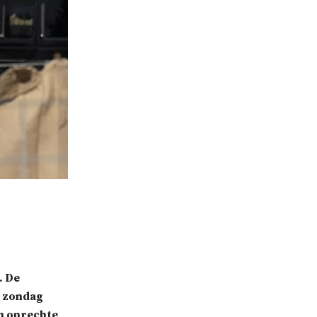
. De
t zondag
en onrechte