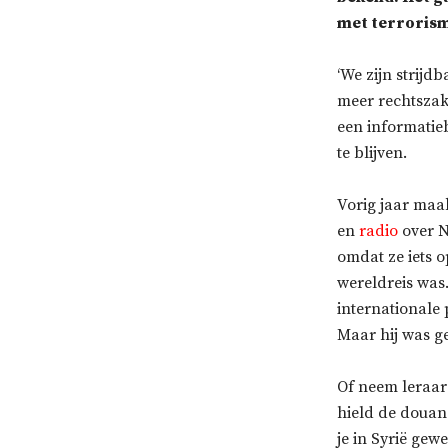
met terrorism
‘We zijn strijd
meer rechtszak
een informatie
te blijven.
Vorig jaar maa
en
radio
over N
omdat ze iets o
wereldreis was.
internationale 
Maar hij was ge
Of neem leraa
hield de douan
je in Syrië gew