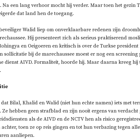
 Na een lang verhoor mocht hij verder. Maar toen het gezin T
eigerde dat land hen de toegang.
eveiliger Walid liep om onverklaarbare redenen zijn droomb
echaussee. Hij presenteert zich als serieus praktiserend mosli
ohingya en Oeigoeren en kritisch is over de Turkse president
jn sollicitatie bij de marechaussee moest er nog een screening
 dienst AIVD. Formaliteit, hoorde hij. Maar daarna kreeg hij 
.
itie
p dat Bilal, Khalid en Walid (niet hun echte namen) iets met ter
Ze hebben geen strafblad en zijn nooit ergens van verdacht 
eidsdiensten als de AIVD en de NCTV hen als risico geregistre
chter, toen ze op reis gingen en tot hun verbazing tegen alle
ren aanliepen.