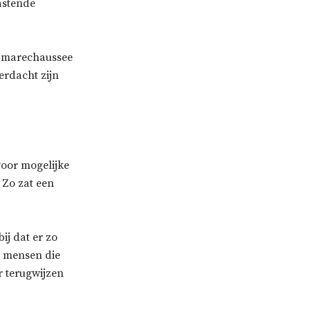
astende
n marechaussee
erdacht zijn
voor mogelijke
 Zo zat een
bij dat er zo
t mensen die
r terugwijzen