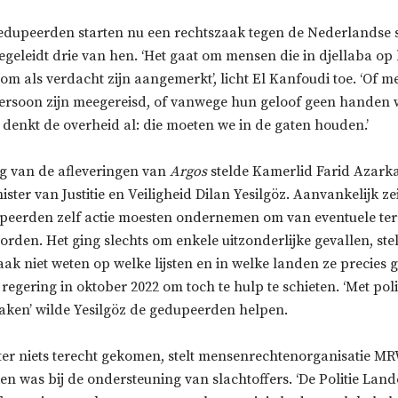
gedupeerden starten nu een rechtszaak tegen de Nederlandse 
egeleidt drie van hen. ‘Het gaat om mensen die in djellaba op
m als verdacht zijn aangemerkt’, licht El Kanfoudi toe. ‘Of m
ersoon zijn meegereisd, of vanwege hun geloof geen handen 
denkt de overheid al: die moeten we in de gaten houden.’
g van de afleveringen van
Argos
stelde Kamerlid Farid Azark
ster van Justitie en Veiligheid Dilan Yesilgöz. Aanvankelijk ze
peerden zelf actie moesten ondernemen om van eventuele terr
orden. Het ging slechts om enkele uitzonderlijke gevallen, st
k niet weten op welke lijsten en in welke landen ze precies g
e regering in oktober 2022 om toch te hulp te schieten. ‘Met poli
aken’ wilde Yesilgöz de gedupeerden helpen.
ter niets terecht gekomen, stelt mensenrechtenorganisatie M
en was bij de ondersteuning van slachtoffers. ‘De Politie Land