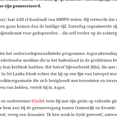
e zijn geassocieerd.
baar’, laat Adil el Kanfoudi van MRWN weten. Hij verwacht dat 
en gaan komen dan de huidige vijf. Zaterdag organiseerde zi
bijeenkomst voor gedupeerden – die zelf verder op de achte
kte het onderzoeksjournalistieke programma
Argos
uitzendin
ederlandse moslims die in het buitenland in de problemen k
p hun kerfstok hadden. Het betrof bijvoorbeeld Bilal, die met
 In Sri Lanka bleek echter dat hij op een lijst van Interpol sto
politieorganisatie die zich bezighoudt met terroristen en zwar
en van beiden, vertelt hij in
Argos
.
r en ondernemer
Khalid
: toen hij met zijn gezin op vakantie gi
e hem aan bij de grensovergang tussen Oostenrijk en Kroatië
eest’, vroeg een douanier. ‘Ik ben nooit in Syrië geweest!’, ant