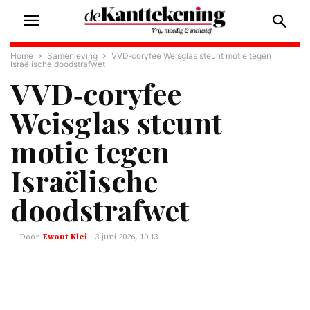
Home
Samenleving
VVD‑coryfee Weisglas steunt motie tegen
Israëlische doodstrafwet
VVD‑coryfee
Weisglas steunt
motie tegen
Israëlische
doodstrafwet
Ewout Klei
-
3 juni 2026, 10:13