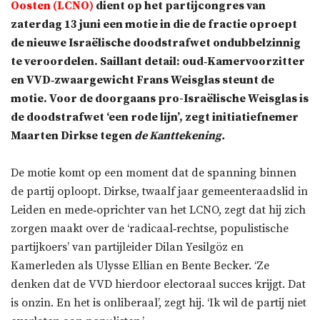
Oosten (LCNO)
dient op het partijcongres van
zaterdag 13 juni een motie in die de fractie oproept
de nieuwe Israëlische doodstrafwet ondubbelzinnig
te veroordelen. Saillant detail: oud‑Kamervoorzitter
en VVD‑zwaargewicht Frans Weisglas steunt de
motie. Voor de doorgaans pro-Israëlische Weisglas is
de doodstrafwet ‘een rode lijn’, zegt initiatiefnemer
Maarten Dirkse tegen
de Kanttekening.
De motie komt op een moment dat de spanning binnen
de partij oploopt. Dirkse, twaalf jaar gemeenteraadslid in
Leiden en mede‑oprichter van het LCNO, zegt dat hij zich
zorgen maakt over de ‘radicaal‑rechtse, populistische
partijkoers’ van partijleider Dilan Yesilgöz en
Kamerleden als Ulysse Ellian en Bente Becker. ‘Ze
denken dat de VVD hierdoor electoraal succes krijgt. Dat
is onzin. En het is onliberaal’, zegt hij. ‘Ik wil de partij niet