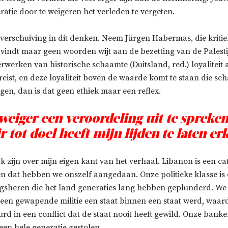
ratie door te weigeren het verleden te vergeten.
 verschuiving in dit denken. Neem Jürgen Habermas, die kritie
 vindt maar geen woorden wijt aan de bezetting van de Palesti
werken van historische schaamte (Duitsland, red.) loyaliteit 
vereist, en deze loyaliteit boven de waarde komt te staan die s
en, dan is dat geen ethiek maar een reflex.
 weiger een veroordeling uit te spreken
 tot doel heeft mijn lijden te laten e
ijk zijn over mijn eigen kant van het verhaal. Libanon is een ca
en dat hebben we onszelf aangedaan. Onze politieke klasse is 
ijgsheren die het land generaties lang hebben geplunderd. W
at een gewapende militie een staat binnen een staat werd, waa
rd in een conflict dat de staat nooit heeft gewild. Onze bank
een hele generatie gestolen.