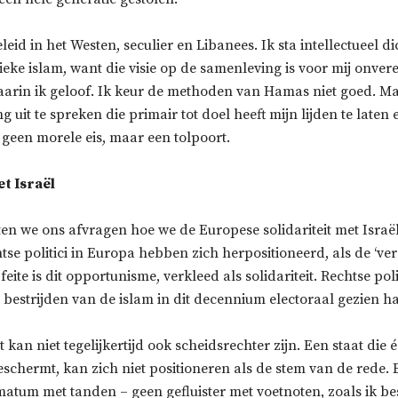
eid in het Westen, seculier en Libanees. Ik sta intellectueel dich
tieke islam, want die visie op de samenleving is voor mij onve
aarin ik geloof. Ik keur de methoden van Hamas niet goed. Ma
g uit te spreken die primair tot doel heeft mijn lijden te laten
 geen morele eis, maar een tolpoort.
et Israël
n we ons afvragen hoe we de Europese solidariteit met Israë
tse politici in Europa hebben zich herpositioneerd, als de ‘ve
 feite is dit opportunisme, verkleed als solidariteit. Rechtse po
 bestrijden van de islam in dit decennium electoraal gezien ha
 kan niet tegelijkertijd ook scheidsrechter zijn. Een staat die é
eschermt, kan zich niet positioneren als de stem van de rede.
imatum met tanden – geen gefluister met voetnoten, zoals ik be