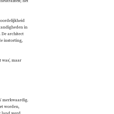
utraliteit; het
woordelijkheid
standigheden in
 De architect
e instorting,
t was’, maar
en’ merkwaardig.
oet worden,
uw land werd