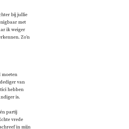
ter bij jullie
renigbaar met
ar ik weiger
 erkennen. Zo’n
l moeten
rdediger van
litici hebben
ndiger is.
én partij
 Echte vrede
schreef in mijn