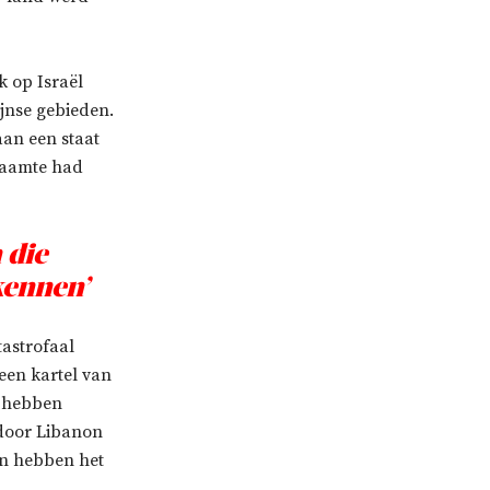
k op Israël
jnse gebieden.
aan een staat
chaamte had
 die
rkennen’
tastrofaal
een kartel van
e hebben
rdoor Libanon
en hebben het