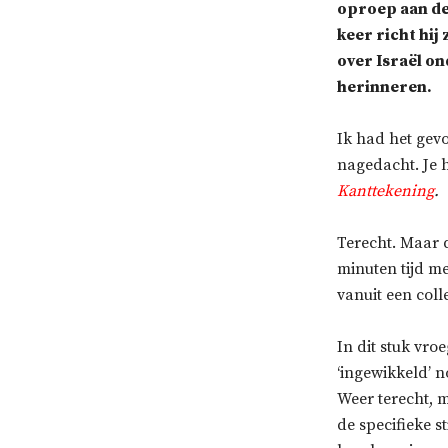
oproep aan de 
keer richt hij
over Israël on
herinneren.
Ik had het gev
nagedacht. Je h
Kanttekening
.
Terecht. Maar d
minuten tijd m
vanuit een col
In dit stuk vro
‘ingewikkeld’ n
Weer terecht, m
de specifieke s