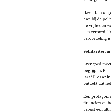
Ikzelf ben opgel
dan bij de poli
de vrijheden w
een veroordelin
veroordeling is
Solidariteit m
Evengoed moete
begrijpen. Rech
Israël’. Maar in
ontdekt dat het
Een protagonist
financiert en b
vereist een ult