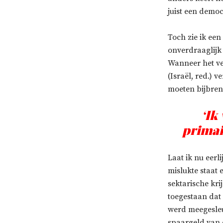
juist een democ
Toch zie ik een
onverdraaglijk
Wanneer het ver
(Israël, red.) 
moeten bijbreng
‘Ik
primair
Laat ik nu eerl
mislukte staat 
sektarische kr
toegestaan ​​d
werd meegesleu
spaargeld van 