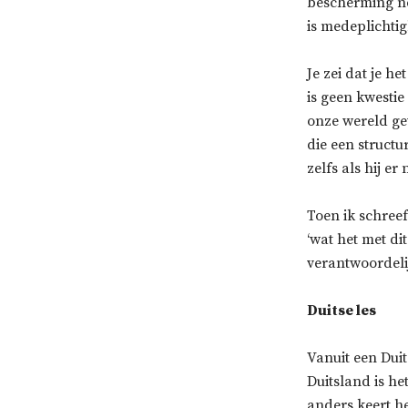
bescherming ne
is medeplichtig
Je zei dat je 
is geen kwestie
onze wereld ge
die een structu
zelfs als hij er 
Toen ik schreef
‘wat het met di
verantwoordeli
Duitse les
Vanuit een Duit
Duitsland is he
anders keert he