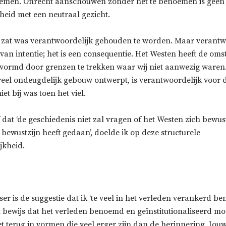
men. Onrecht aanschouwen zonder het te benoemen is geen ne
heid met een neutraal gezicht.
het zat was verantwoordelijk gehouden te worden. Maar verant
 van intentie; het is een consequentie. Het Westen heeft de om
vormd door grenzen te trekken waar wij niet aanwezig waren.
reel ondeugdelijk gebouw ontwerpt, is verantwoordelijk voor d
niet bij was toen het viel.
 dat ‘de geschiedenis niet zal vragen of het Westen zich bewus
t bewustzijn heeft gedaan’, doelde ik op deze structurele
jkheid.
ser is de suggestie dat ik ‘te veel in het verleden verankerd b
t bewijs dat het verleden benoemd en geïnstitutionaliseerd m
t terug in vormen die veel erger zijn dan de herinnering. Jo