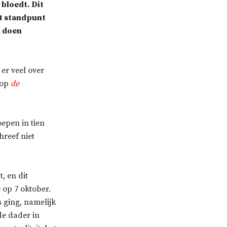
bloedt. Dit
et standpunt
m doen
er veel over
 op
de
oepen in tien
hreef niet
, en dit
 op 7 oktober.
s ging, namelijk
de dader in