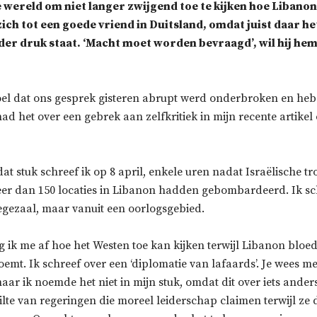
wereld om niet langer zwijgend toe te kijken hoe Libanon 
 zich tot een goede vriend in Duitsland, omdat juist daar h
der druk staat. ‘Macht moet worden bevraagd’, wil hij he
oel dat ons gesprek gisteren abrupt werd onderbroken en heb 
ad het over een gebrek aan zelfkritiek in mijn recente artikel
at stuk schreef ik op 8 april, enkele uren nadat Israëlische tr
eer dan 150 locaties in Libanon hadden gebombardeerd. Ik sc
legezaal, maar vanuit een oorlogsgebied.
eg ik me af hoe het Westen toe kan kijken terwijl Libanon bloedt
oemt. Ik schreef over een ‘diplomatie van lafaards’. Je wees me
aar ik noemde het niet in mijn stuk, omdat dit over iets ander
tilte van regeringen die moreel leiderschap claimen terwijl ze 