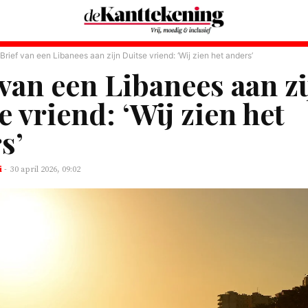
Brief van een Libanees aan zijn Duitse vriend: ‘Wij zien het anders’
 van een Libanees aan zi
e vriend: ‘Wij zien het
s’
i
-
30 april 2026, 09:02