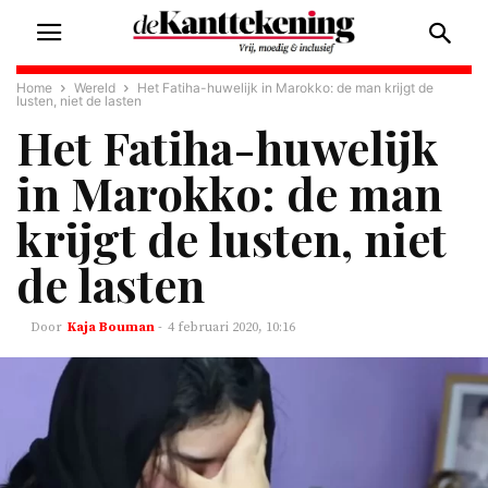
Home
Wereld
Het Fatiha-huwelijk in Marokko: de man krijgt de
lusten, niet de lasten
Het Fatiha-huwelijk
in Marokko: de man
krijgt de lusten, niet
de lasten
Kaja Bouman
-
4 februari 2020, 10:16