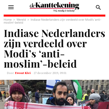
Home
Wereld
Indiase Nederlanders zijn verdeeld over Modi’s ‘anti-
moslim’-beleid
Indiase Nederlanders
zijn verdeeld over
Modi’s ‘anti-
moslim’-beleid
Ewout Klei
-
27 december 2019, 09:01