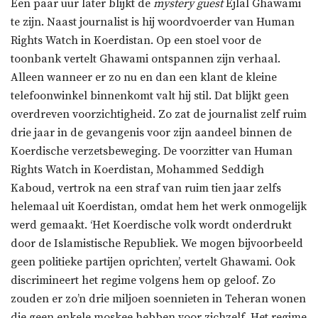
Een paar uur later blijkt de
mystery guest
Ejlal Ghawami
te zijn. Naast journalist is hij woordvoerder van Human
Rights Watch in Koerdistan. Op een stoel voor de
toonbank vertelt Ghawami ontspannen zijn verhaal.
Alleen wanneer er zo nu en dan een klant de kleine
telefoonwinkel binnenkomt valt hij stil. Dat blijkt geen
overdreven voorzichtigheid. Zo zat de journalist zelf ruim
drie jaar in de gevangenis voor zijn aandeel binnen de
Koerdische verzetsbeweging. De voorzitter van Human
Rights Watch in Koerdistan, Mohammed Seddigh
Kaboud, vertrok na een straf van ruim tien jaar zelfs
helemaal uit Koerdistan, omdat hem het werk onmogelijk
werd gemaakt. ‘Het Koerdische volk wordt onderdrukt
door de Islamistische Republiek. We mogen bijvoorbeeld
geen politieke partijen oprichten’, vertelt Ghawami. Ook
discrimineert het regime volgens hem op geloof. Zo
zouden er zo’n drie miljoen soennieten in Teheran wonen
die geen enkele moskee hebben voor zichzelf. Het regime