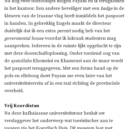
Na nog twee telefoontjes mogen Payam en ik terugkomen
in het kantoor. Een andere beveiliger met een
badge
in de
kleuren van de Iraanse vlag heeft inmiddels het paspoort
in handen. In gebrekkig Engels maakt de directeur
duidelijk dat ik een extra
permit
nodig heb van het
govermental house
voordat ik lukraak studenten mag
aanspreken. Iedereen in de ruimte lijkt opgelucht te zijn
met deze doorschuifoplossing. Onder toeziend oog van
de
ayatollahs
Khomeini en Khamenei aan de muur wordt
het paspoort teruggegeven. Met een ferme hand op de
pols en elleboog duwt Payam me even later van het
universiteitsterrein af in een taxi richting de provinciale
overheid.
Vrij Koerdistan
Na deze kafkaiaanse universiteitstour besluit uw
verslaggever het onderwerp wat toeristischer aan te
vangen via het Koerdisch Huis. Dit museum laat met