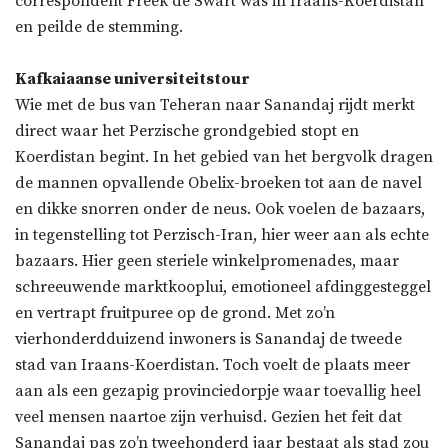
correspondent Freek de Swart was in Iraans-Koerdistan
en peilde de stemming.
Kafkaiaanse universiteitstour
Wie met de bus van Teheran naar Sanandaj rijdt merkt
direct waar het Perzische grondgebied stopt en
Koerdistan begint. In het gebied van het bergvolk dragen
de mannen opvallende Obelix-broeken tot aan de navel
en dikke snorren onder de neus. Ook voelen de bazaars,
in tegenstelling tot Perzisch-Iran, hier weer aan als echte
bazaars. Hier geen steriele winkelpromenades, maar
schreeuwende marktkooplui, emotioneel afdinggesteggel
en vertrapt fruitpuree op de grond. Met zo’n
vierhonderdduizend inwoners is Sanandaj de tweede
stad van Iraans-Koerdistan. Toch voelt de plaats meer
aan als een gezapig provinciedorpje waar toevallig heel
veel mensen naartoe zijn verhuisd. Gezien het feit dat
Sanandaj pas zo’n tweehonderd jaar bestaat als stad zou