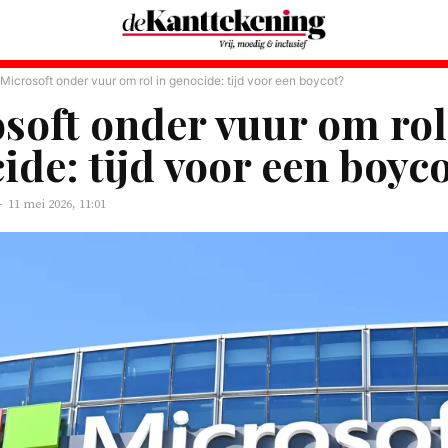
Microsoft onder vuur om rol in genocide: tijd voor een boycot?
soft onder vuur om rol
ide: tijd voor een boyc
-
11 mei 2026, 11:01