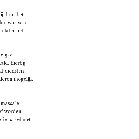
j door het
llen was van
n later het
elijke
akt, hierbij
at diensten
deren mogelijk
p massale
yef worden
die Israël met