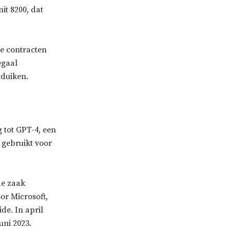
it 8200, dat
e contracten
egaal
tduiken.
g tot GPT-4, een
gebruikt voor
de zaak
or Microsoft,
de. In april
uni 2023.