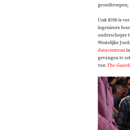
grondtroepen, d
Unit 8200 is ve
ingenieurs bou
onderschepte te
Westelijke Jor
datacentrum
in
gevangen te zet
van
The Guard