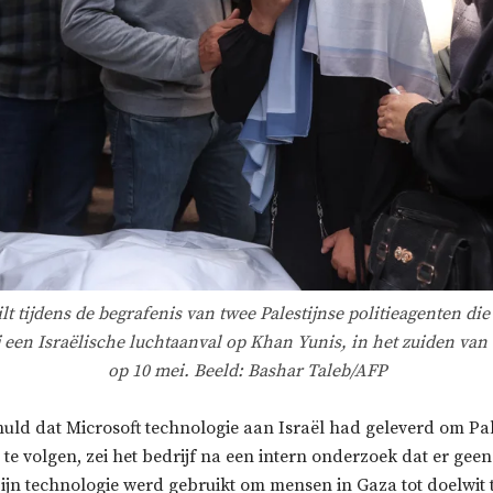
t tijdens de begrafenis van twee Palestijnse politieagenten die
j een Israëlische luchtaanval op Khan Yunis, in het zuiden van
op 10 mei. Beeld: Bashar Taleb/AFP
uld dat Microsoft technologie aan Israël had geleverd om Pal
te volgen, zei het bedrijf na een intern onderzoek dat er gee
ijn technologie werd gebruikt om mensen in Gaza tot doelwit