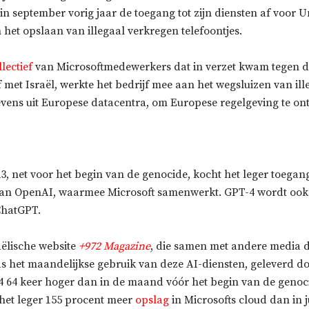
in september vorig jaar de toegang tot zijn diensten af voor Un
 het opslaan van illegaal verkregen telefoontjes.
lectief
van Microsoftmedewerkers dat in verzet kwam tegen d
 met Israël, werkte het bedrijf mee aan het wegsluizen van ill
vens uit Europese datacentra, om Europese regelgeving te on
3, net voor het begin van de genocide, kocht het leger toegan
an OpenAI, waarmee Microsoft samenwerkt. GPT-4 wordt ook 
ChatGPT.
aëlische website
+972 Magazine
, die samen met andere media 
s het maandelijkse gebruik van deze AI-diensten, geleverd do
4 64 keer hoger dan in de maand vóór het begin van de genoci
 het leger 155 procent meer
opslag
in Microsofts cloud dan in j