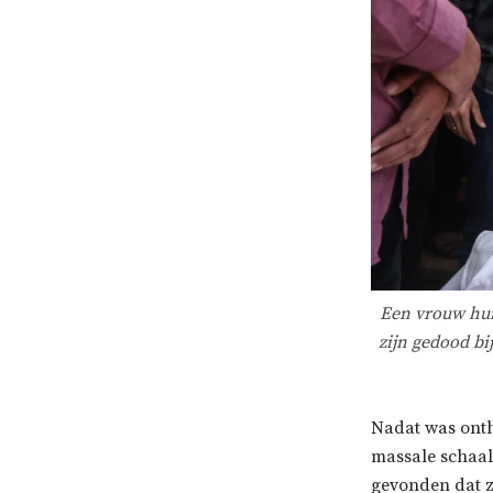
Een vrouw huil
zijn gedood bi
Nadat was onth
massale schaal 
gevonden dat z