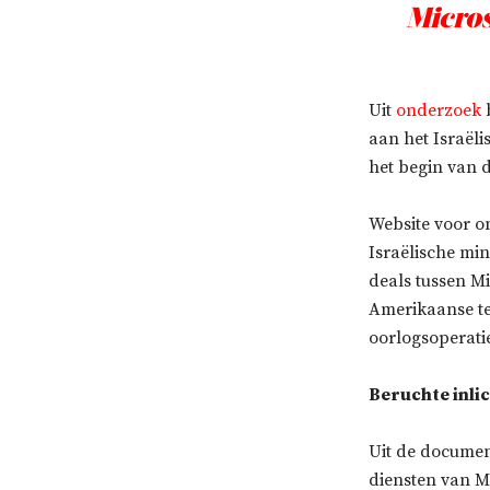
Micros
Uit
onderzoek
b
aan het Israëli
het begin van 
Website voor o
Israëlische min
deals tussen Mi
Amerikaanse tec
oorlogsoperati
Beruchte inli
Uit de document
diensten van M