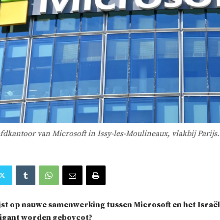
dkantoor van Microsoft in Issy-les-Moulineaux, vlakbij Parijs.
st op nauwe samenwerking tussen Microsoft en het Israëli
gigant worden geboycot?