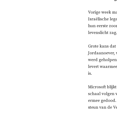
Vorige week ma
Israëlische leg
hun eerste zoon
levenslicht zag
Grote kans dat 
Jordaanoever, w
werd geholpen d
levert waarmee
is.
Microsoft blijk
schaal volgen 
ermee gedood. 
steun van de Ve