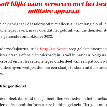
oft blijkt nauw verweven met het Isra
militaire apparaat
leek vorig jaar dat Microsoft niet alleen al jarenlang cloud- 
sche leger levert, maar ook dat het gebruik van die diensten s
de genocide rond oktober 2023.
nderzoeksjournalistiek
Drop Site News
kreeg gelekte documen
isterie van Defensie en Microsoft in Israël in handen. Volgens
crosoft en het Israëlische leger onderdeel van een patroon w
hbedrijven wedijverden om een slaatje te slaan uit de Israël
es.
chtingendienst
en bleek dat rond die tijd tientallen eenheden in het Israëlis
icrosofts cloudplatform Azure hadden gekocht. Het gaat ond