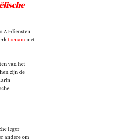
ëlische
en AI-diensten
terk
toenam
met
ten van het
 hen zijn de
aarin
ische
che leger
er andere om