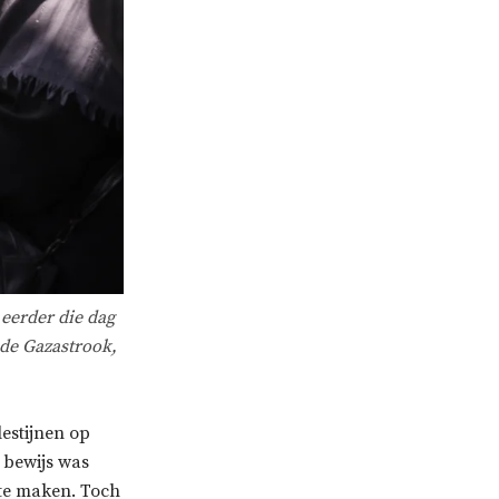
 eerder die dag
 de Gazastrook,
estijnen op
n bewijs was
 te maken. Toch