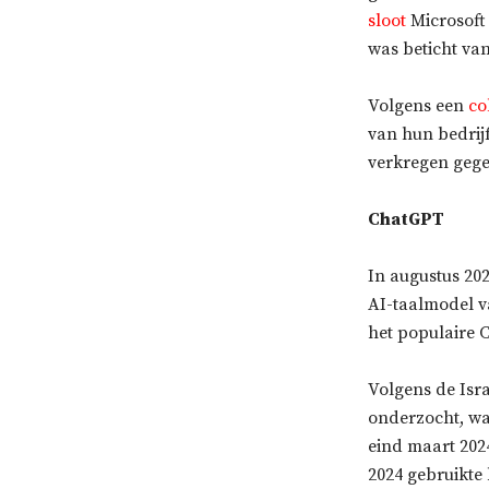
sloot
Microsoft 
was beticht van
Volgens een
col
van hun bedrijf
verkregen gege
ChatGPT
In augustus 202
AI-taalmodel v
het populaire 
Volgens de Isr
onderzocht, wa
eind maart 202
2024 gebruikte