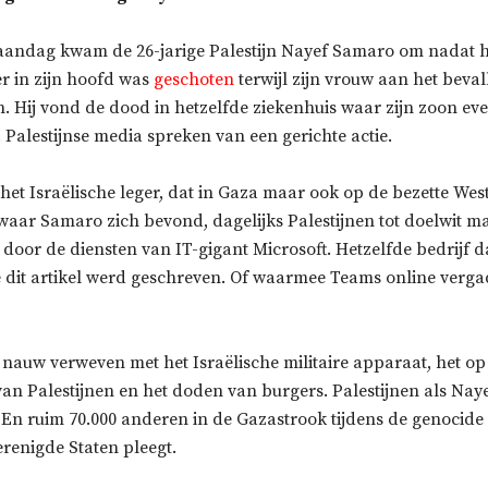
andag kwam de 26-jarige Palestijn Nayef Samaro om nadat hi
er in zijn hoofd was
geschoten
terwijl zijn vrouw aan het beva
. Hij vond de dood in hetzelfde ziekenhuis waar zijn zoon eve
. Palestijnse media spreken van een gerichte actie.
het Israëlische leger, dat in Gaza maar ook op de bezette West
aar Samaro zich bevond, dagelijks Palestijnen tot doelwit ma
oor de diensten van IT-gigant Microsoft. Hetzelfde bedrijf d
 dit artikel werd geschreven. Of waarmee Teams online verga
t nauw verweven met het Israëlische militaire apparaat, het o
van Palestijnen en het doden van burgers. Palestijnen als Na
En ruim 70.000 anderen in de Gazastrook tijdens de genocide 
renigde Staten pleegt.