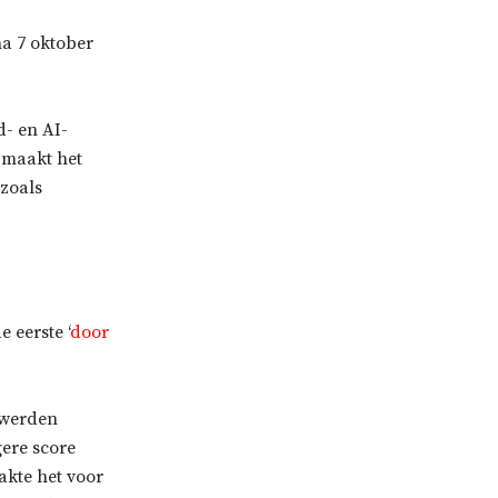
na 7 oktober
- en AI-
t maakt het
 zoals
 eerste ‘
door
 werden
ere score
akte het voor