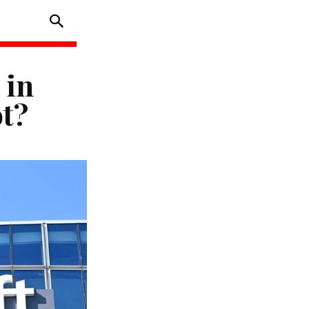
 in
ot?