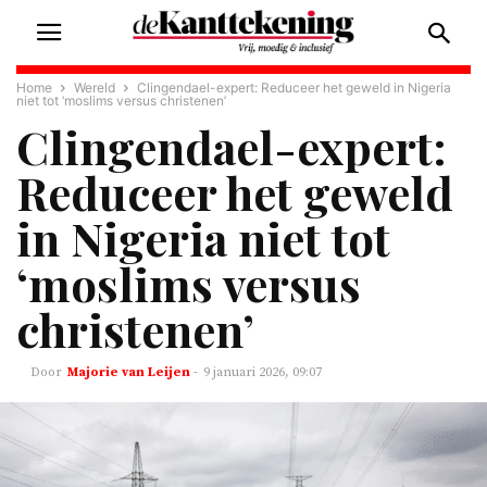
Home
Wereld
Clingendael-expert: Reduceer het geweld in Nigeria
niet tot ‘moslims versus christenen’
Clingendael-expert:
Reduceer het geweld
in Nigeria niet tot
‘moslims versus
christenen’
Majorie van Leijen
-
9 januari 2026, 09:07