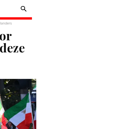
landers
or
 deze