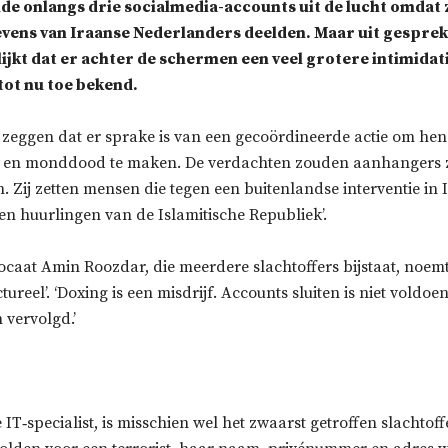
lde onlangs drie socialmedia-accounts uit de lucht omdat 
ens van Iraanse Nederlanders deelden. Maar uit gespre
blijkt dat er achter de schermen een veel grotere intimid
tot nu toe bekend.
 zeggen dat er sprake is van een gecoördineerde actie om hen 
n en monddood te maken. De verdachten zouden aanhangers z
. Zij zetten mensen die tegen een buitenlandse interventie in I
n en huurlingen van de Islamitische Republiek’.
caat Amin Roozdar, die meerdere slachtoffers bijstaat, noemt 
ctureel’. ‘Doxing is een misdrijf. Accounts sluiten is niet voldo
vervolgd.’
 IT‑specialist, is misschien wel het zwaarst getroffen slachtof