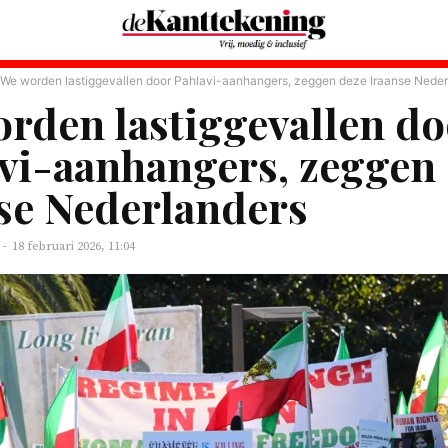
We worden lastiggevallen door Pahlavi-aanhangers, zeggen deze Iraanse Neder
rden lastiggevallen do
vi-aanhangers, zeggen
se Nederlanders
-
18 februari 2026, 11:04