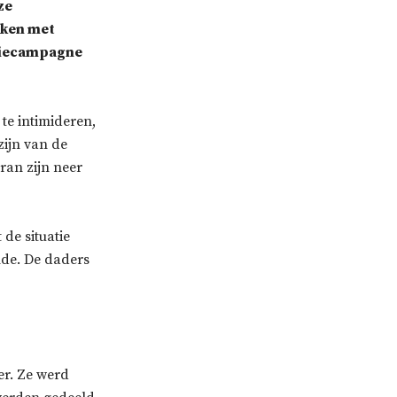
ze
kken met
atiecampagne
te intimideren,
ijn van de
ran zijn neer
de situatie
ende. De daders
fer. Ze werd