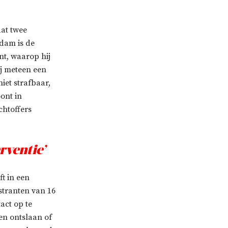
dat twee
rdam is de
nt, waarop hij
ij meteen een
iet strafbaar,
ont in
chtoffers
rventie’
t in een
tranten van 16
act op te
en ontslaan of