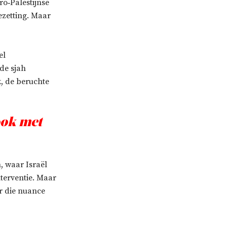
pro‑Palestijnse
ezetting. Maar
el
de sjah
, de beruchte
ook met
, waar Israël
nterventie. Maar
r die nuance