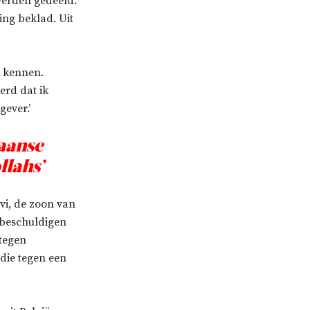
werden gedeeld.
ng beklad. Uit
j kennen.
erd dat ik
ever.’
kaanse
llahs’
vi, de zoon van
 beschuldigen
 tegen
die tegen een