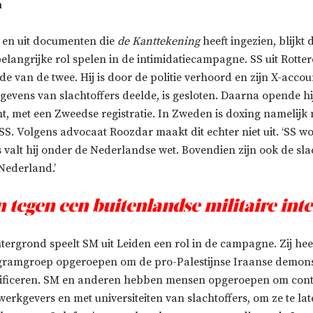
n
 en uit documenten die
de Kanttekening
heeft ingezien, blijkt 
langrijke rol spelen in de intimidatiecampagne. SS uit Rotte
e van de twee. Hij is door de politie verhoord en zijn X-accou
gevens van slachtoffers deelde, is gesloten. Daarna opende h
, met een Zweedse registratie. In Zweden is doxing namelijk n
S. Volgens advocaat Roozdar maakt dit echter niet uit. ‘SS wo
valt hij onder de Nederlandse wet. Bovendien zijn ook de sla
Nederland.’
jn tegen een buitenlandse militaire inte
ergrond speelt SM uit Leiden een rol in de campagne. Zij heef
gramgroep opgeroepen om de pro-Palestijnse Iraanse demons
ntificeren. SM en anderen hebben mensen opgeroepen om cont
rkgevers en met universiteiten van slachtoffers, om ze te lat