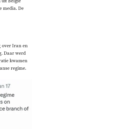
uit België
e media. De
g over Iran en
ag. Daar werd
tratie kwamen
aanse regime.