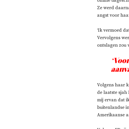
online uitgesc
Ze werd daarna
angst voor haar
‘Ik vermoed da
Vervolgens wer
ontslagen zou 
‘Voor
aanva
Volgens haar k
de laatste sja
mij ervan dat 
buitenlandse i
Amerikaanse aa