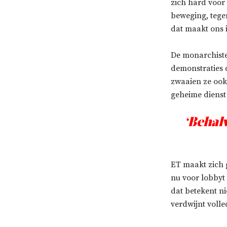
zich hard voor h
beweging, tegen
dat maakt ons 
De monarchisten
demonstraties 
zwaaien ze ook
geheime dienst 
‘Behal
ET maakt zich 
nu voor lobbyt 
dat betekent n
verdwijnt volle