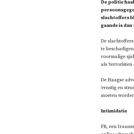
De politie haa
persoonsgegev
slachtoffers 
gaande is dan 
De slachtoffers
te beschadige
voormalige sjah
als ‘terroriste
De Haagse advo
‘ernstig en stru
moeten worden 
Intimidatie
FR, een Iraanse