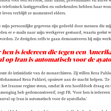
holden voor een terrorist, haar naam, privénummer en adres 
 telefonisch lastiggevallen en onbekenden hebben haar woni
 leven verblijft ze momenteel elders.
t mijn persoonlijke gegevens zijn gedeeld door mensen die mi
den er e-mails naar mijn werkgever gestuurd, waarin geëist w
worden. Ze dreigden zelfs te gaan demonstreren bij mijn werkg
 hen is iedereen die tegen een Ameri
l op Iran is automatisch voor de ayato
omt de intimidatie van de monarchisten. Zij willen Reza Pahla
h Mohammad Reza Pahlavi, opnieuw aan de macht helpen. ‘Ze
ik het Iraanse regime steun, omdat ik een hoofddoek draag en
nmenging heb gedemonstreerd’, zegt FR. ‘Voor hen is iedereen 
nval op Iran is automatisch voor de ayatollahs.’