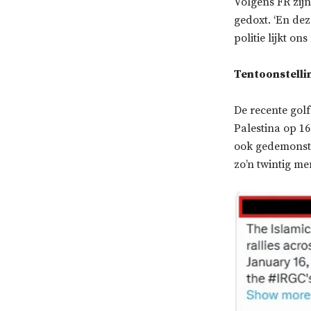
Volgens FR zij
gedoxt. ‘En de
politie lijkt ons
Tentoonstellin
De recente golf
Palestina op 16
ook gedemonstr
zo’n twintig m