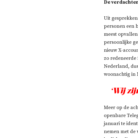
De verdachte
Uit gesprekken
personen een be
meest opvallend
persoonlijke ge
nieuw X-account
zo redeneerde S
Nederland, dus 
woonachtig in 
‘Wij zi
Meer op de acht
openbare Tele
januari te ide
nemen met de we