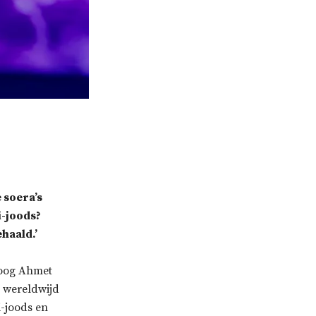
 soera’s
i-joods?
haald.’
loog Ahmet
 wereldwijd
i-joods en