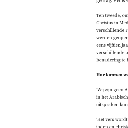
gedrag. Het is 
Ten tweede, om
Christus in Me
verschillende 
werden geopenba
eens vijftien j
verschillende 
benadering te 
Hoe kunnen we
‘Wij zijn geen 
in het Arabisc
uitspraken kun
‘Het vers wordt
joden en chris