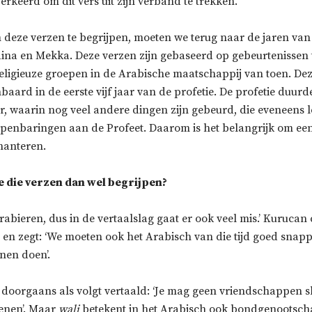
verkeerd om dit vers uit zijn verband te trekken.
 deze verzen te begrijpen, moeten we terug naar de jaren van 
dina en Mekka. Deze verzen zijn gebaseerd op gebeurtenissen 
religieuze groepen in de Arabische maatschappij van toen. De
ard in de eerste vijf jaar van de profetie. De profetie duurd
aar, waarin nog veel andere dingen zijn gebeurd, die eveneens l
openbaringen aan de Profeet. Daarom is het belangrijk om een
hanteren.
 die verzen dan wel begrijpen?
Arabieren, dus in de vertaalslag gaat er ook veel mis.’ Kurucan 
h en zegt: ‘We moeten ook het Arabisch van die tijd goed snap
nen doen’.
 doorgaans als volgt vertaald: ‘Je mag geen vriendschappen s
tenen’. Maar
wali
betekent in het Arabisch ook bondgenootscha