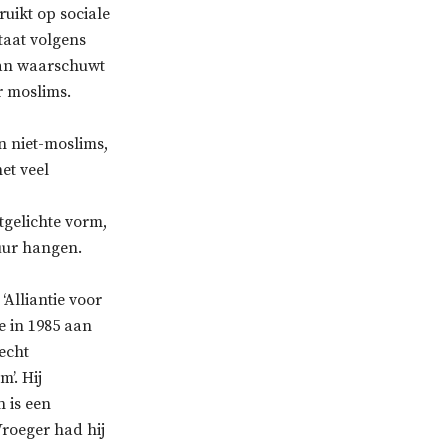
ruikt op sociale
taat volgens
ran waarschuwt
r moslims.
n niet-moslims,
et veel
itgelichte vorm,
muur hangen.
‘Alliantie voor
e in 1985 aan
echt
m’. Hij
 is een
Vroeger had hij