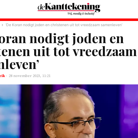
‘De Koran nodigt joden en christenen uit tot vreedzaam samenleven’
oran nodigt joden en
tenen uit tot vreedzaam
leven’
cik
-
28 november 2023, 11:21