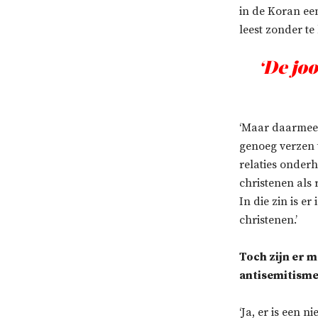
in de Koran een
leest zonder te
‘De jo
‘Maar daarmee 
genoeg verzen t
relaties onder
christenen als
In die zin is e
christenen.’
Toch zijn er 
antisemitisme
‘Ja, er is een 