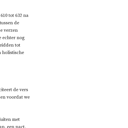
610 tot 632 na
tussen de
ze verzen
e echter nog
eidden tot
 holistische
citeert de vers
pen voordat we
luiten met
p, een pact.