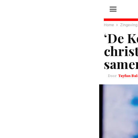
Home
Zingeving
‘De K
chris
samen
Tayfun Bal