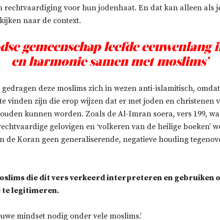
 rechtvaardiging voor hun jodenhaat. En dat kan alleen als je
 kijken naar de context.
odse gemeenschap leefde eeuwenlang i
en harmonie samen met moslims’
gedragen deze moslims zich in wezen anti-islamitisch, omdat
e vinden zijn die erop wijzen dat er met joden en christenen v
houden kunnen worden. Zoals de Al-Imran soera, vers 199, wa
 rechtvaardige gelovigen en ‘volkeren van de heilige boeken’ 
r in de Koran geen generaliserende, negatieve houding tegenov
moslims die dit vers verkeerd interpreteren en gebruiken
 te legitimeren.
nieuwe mindset nodig onder vele moslims.’