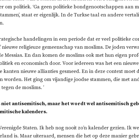
ier om politiek. ‘Ga geen politieke bondgenootschappen aan m
 stammen’, staat er eigenlijk. In de Turkse taal en andere verta
n.
rategische handelingen in een periode dat er veel politieke co
ef nieuwe religieuze gemeenschap van moslims. De joden verw
 de Messias. En dan komen de moslims ook met hun eigen profe
litiek en economisch door. Voor iedereen was het een nieuwe s
 kanten nieuwe allianties gesmeed. En in deze context moet di
 worden. Het ging om vijandige joodse stammen, die met an
egen de moslims. ’
s niet antisemitisch, maar het wordt wel antisemitisch ge
amitische kalenders.
Verenigde Staten. Ik heb nog nooit zo’n kalender gezien. Ik we
derland is. Maar uiteraard, mensen die het op deze manier geb