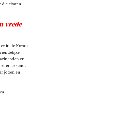
 die citaten
n vrede
 er in de Koran
riendelijke
arin joden en
worden erkend.
er joden en
 om