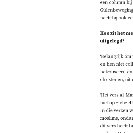
een column bij
Gülenbeweging.
heeft hij ook e
Hoe zit het me
uitgelegd?
‘Belangrijk om 
en hen niet col
bekritiseerd e
christenen, ui
‘Het vers al-M
niet op zichzel
In die verzen 
moslims, ondan
dit vers heeft 