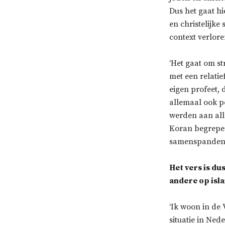
Dus het gaat h
en christelijke
context verlore
‘Het gaat om st
met een relati
eigen profeet,
allemaal ook po
werden aan alle
Koran begrepen
samenspanden t
Het vers is du
andere op isl
‘Ik woon in de 
situatie in Ne