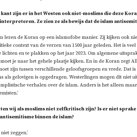
 kant zijn er in het Westen ook niet-moslims die deze Kor
interpreteren. Ze zien ze als bewijs dat de islam antisem
n lezen de Koran op een islamofobe manier. Zij kijken ook ni
litieke context van de verzen van 1500 jaar geleden. Het is vee
te lichten en te plakken op het jaar 2023. Om algemene uitspra
moet je naar het gehele plaatje kijken. En in de Koran zegt Al
oet zijn tussen verschillende geloofsgroepen en vrede. Dat is
 als gelovigen is opgedragen. Westerlingen mogen dit niet ui
implistische verhalen over de islam. Anders is het alleen maa
misten.’
n wij als moslims niet zelfkritisch zijn? Is er niet sprake
 antisemitisme binnen de islam?
 niet zeggen.’