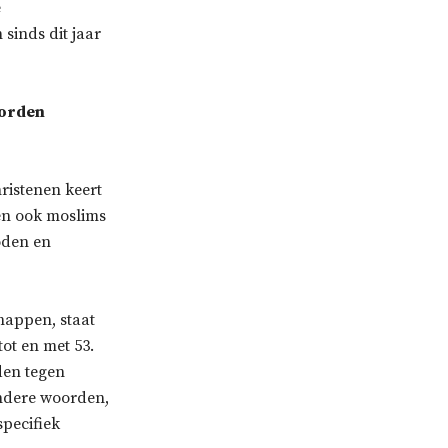
e
 sinds dit jaar
worden
hristenen keert
nen ook moslims
oden en
happen, staat
tot en met 53.
den tegen
andere woorden,
specifiek