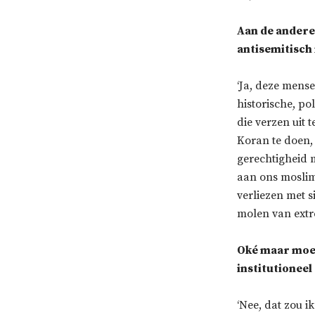
Aan de andere
antisemitisch 
‘Ja, deze mense
historische, po
die verzen uit 
Koran te doen, 
gerechtigheid m
aan ons moslims
verliezen met s
molen van extre
Oké maar moete
institutioneel
‘Nee, dat zou ik