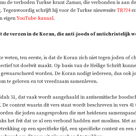
 nu de verboden Turkse krant
Zaman
, die verbonden is aan d
 Tegenwoordig schrijft hij voor de Turkse nieuwssite
TR724
en
en eigen
YouTube-kanaal
.
t de verzen in de Koran, die anti-joods of antichristelijk 
te weten, ten eerste, is dat de Koran zich niet tegen joden of c
lectief tot doelwit maakt. Op basis van de Heilige Schrift kun
n gewaarschuwd worden. De Koran nodigt iedereen, dus ook j
t om te geloven en tot vreedzaam samenleven.
aidah 51, dat vaak wordt aangehaald in antisemitische boodsc
f. De context waarin dit vers staat wordt beschreven in vers 41 
worden die joden aangesproken die met heidenen samenspan
ks het feit dat ze al een verbond hadden met moslims. Met 
betrekking op een specifieke tijd, een specifieke context en een 