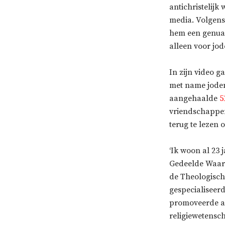
antichristelijk
media. Volgens 
hem een genuan
alleen voor jod
In zijn video g
met name joden
aangehaalde
5
vriendschappen 
terug te lezen
‘Ik woon al 23 
Gedeelde Waard
de Theologische
gespecialiseerd.
promoveerde aa
religiewetensch