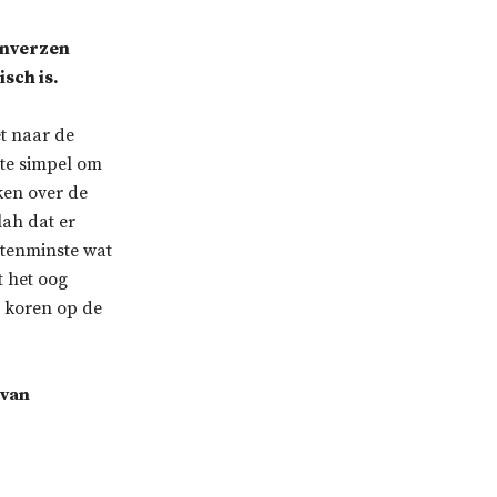
anverzen
itisch is.
et naar de
l te simpel om
ken over de
lah dat er
 tenminste wat
t het oog
r koren op de
 van