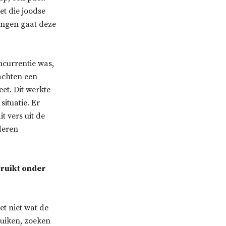
et die joodse
lingen gaat deze
ncurrentie was,
achten een
et. Dit werkte
ituatie. Er
t vers uit de
deren
bruikt onder
et niet wat de
ruiken, zoeken