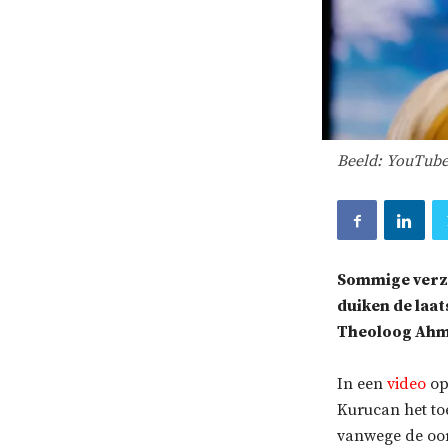
Beeld: YouTub
Sommige verze
duiken de laat
Theoloog Ahme
In een
video
op
Kurucan het to
vanwege de oor