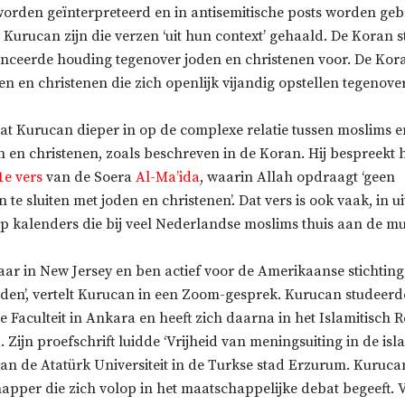
 worden geïnterpreteerd en in antisemitische posts worden geb
Kurucan zijn die verzen ‘uit hun context’ gehaald. De Koran s
ceerde houding tegenover joden en christenen voor. De Ko
en en christenen die zich openlijk vijandig opstellen tegenove
aat Kurucan dieper in op de complexe relatie tussen moslims e
 en christenen, zoals beschreven in de Koran. Hij bespreekt h
1e vers
van de Soera
Al-Ma’ida
, waarin Allah opdraagt ‘geen
te sluiten met joden en christenen’. Dat vers is ook vaak, in u
 op kalenders die bij veel Nederlandse moslims thuis aan de 
jaar in New Jersey en ben actief voor de Amerikaanse stichting 
en’, vertelt Kurucan in een Zoom-gesprek. Kurucan studeerd
 Faculteit in Ankara en heeft zich daarna in het Islamitisch R
 Zijn proefschrift luidde ‘Vrijheid van meningsuiting in de isla
n de Atatürk Universiteit in de Turkse stad Erzurum. Kurucan
apper die zich volop in het maatschappelijke debat begeeft. 