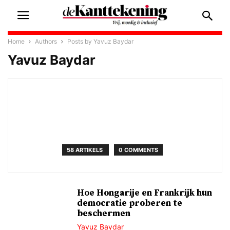
Home
Authors
Posts by Yavuz Baydar
Yavuz Baydar
58 ARTIKELS
0 COMMENTS
Hoe Hongarije en Frankrijk hun
democratie proberen te
beschermen
Yavuz Baydar