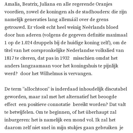
Amalia, Beatrix, Juliana en alle regerende Oranjes
voordien, zowel de koningen als de stadhouders: die zijn
namelijk generaties lang allemáál over de grens
getrouwd. Er vloeit echt heel weinig Neêrlands bloed
door hun aderen (volgens de gegeven definitie maximaal
1 op de 1.024 druppels bij de huidige koning zelf), om de
titel van het oorspronkelijke Nederlandse volkslied van
1817 te citeren, dat pas in 1932  misschien omdat het
anders langzaamaan voor het koningshuis te pijnlijk
werd?  door het Wilhelmus is vervangen.
De term ”allochtoon” is inderdaad inhoudelijk discutabel
geworden, maar zal met het alternatief het beoogde
effect  een positieve connotatie  bereikt worden? Dat valt
te betwijfelen. Om te beginnen, of het überhaupt zal
inburgeren: het is namelijk een mond vol. Ik zal het
daarom zelf niet snel in mijn stukjes gaan gebruiken  je