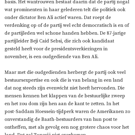
basis. Het wantrouwen bestaat daarin dat de partij nogal
wat prominenten in haar gelederen telt die politiek ook
onder dictator Ben Ali actief waren. Dat roept de
verdenking op of de partij wel echt democratisch is en of
de partijleden wel schone handen hebben. De 87-jarige
partijleider Beji Caid Sebsi, die zich ook kandidaat
gesteld heeft voor de presidentsverkiezingen in
november, is een oudgediende van Ben Ali.
Maar met die oudgedienden herbergt de partij ook veel
bestuursexpertise en ook die is van belang in een land
dat nog steeds zijn evenwicht niet heeft hervonden. Die
mensen kennen het klappen van de bestuurlijke zweep
en het zou dom zijn hen aan de kant te zetten. In het
post-Saddam Hoessein-tijdperk waren de Amerikanen zo
onverstandig de Baath-bestuurders van hun post te
ontheffen, met als gevolg een nog grotere chaos voor het
land. Dat zal Tunesië niet overkomen.