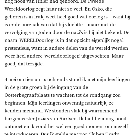
nog nooit van Hitler had gehoord. De Tweede
Wereldoorlog zegt haar niet zo veel. En Osko, die
geboren is in Irak, weet heel goed wat oorlog is – want hij
is er de oorzaak van dat hij vluchtte – maar met de
vervolging van Joden door de nazi’s is hij niet bekend. De
naam ‘WERELDoorlog’ is in dat opzicht eigenlijk nogal
pretentieus, want in andere delen van de wereld werden
weer heel andere ‘wereldoorlogen’ uitgevochten. Maar
goed, dat terzijde.
4 mei om tien uur ’s ochtends stond ik met mijn leerlingen
in de grote groep bij de ingang van de
Oosterbegraafplaats te wachten tot de rondgang zou
beginnen. Mijn leerlingen onwennig natuurlijk, ze
kenden niemand. We stonden vlak bij waarnemend
burgemeester Jozias van Aartsen. Ik had hem nog nooit
ontmoet en ik vond het wel een goed moment om mezelf
te introduceren. Dus ik stelde me voor. ‘Ik ben Trudy