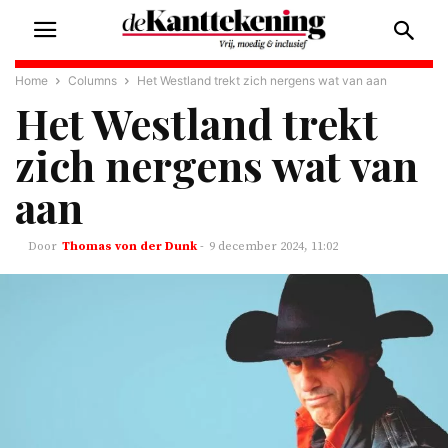
Home
Columns
Het Westland trekt zich nergens wat van aan
Het Westland trekt
zich nergens wat van
aan
Thomas von der Dunk
-
9 december 2024, 11:02