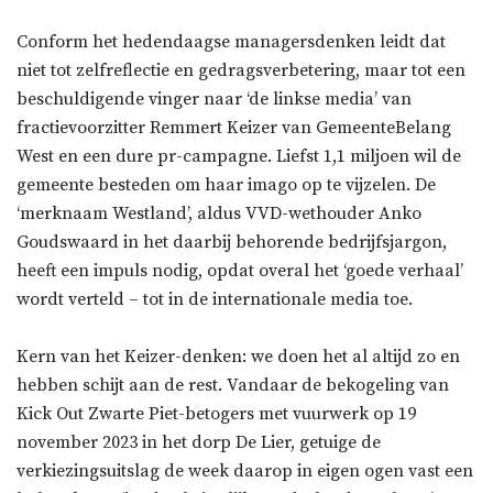
Conform het hedendaagse managersdenken leidt dat
niet tot zelfreflectie en gedragsverbetering, maar tot een
beschuldigende vinger naar ‘de linkse media’ van
fractievoorzitter Remmert Keizer van GemeenteBelang
West en een dure pr-campagne. Liefst 1,1 miljoen wil de
gemeente besteden om haar imago op te vijzelen. De
‘merknaam Westland’, aldus VVD-wethouder Anko
Goudswaard in het daarbij behorende bedrijfsjargon,
heeft een impuls nodig, opdat overal het ‘goede verhaal’
wordt verteld – tot in de internationale media toe.
Kern van het Keizer-denken: we doen het al altijd zo en
hebben schijt aan de rest. Vandaar de bekogeling van
Kick Out Zwarte Piet-betogers met vuurwerk op 19
november 2023 in het dorp De Lier, getuige de
verkiezingsuitslag de week daarop in eigen ogen vast een