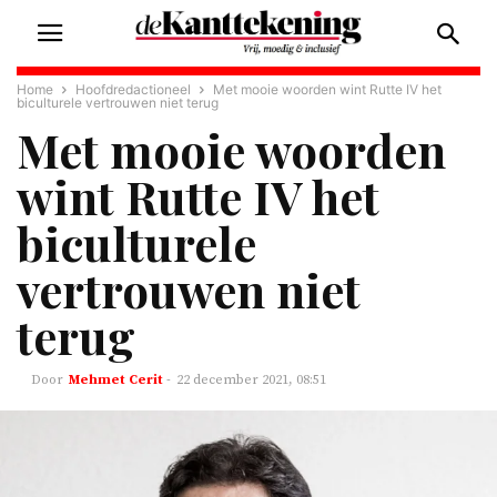
Home
Hoofdredactioneel
Met mooie woorden wint Rutte IV het
biculturele vertrouwen niet terug
Met mooie woorden
wint Rutte IV het
biculturele
vertrouwen niet
terug
Mehmet Cerit
-
22 december 2021, 08:51