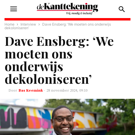
Home
Interview
Dave Ensberg: ‘We moeten ons onderwijs
dekoloniseren’
Dave Ensberg: ‘We
moeten ons
onderwijs
dekoloniseren’
Bas Keemink
-
28 november 2024, 09:10