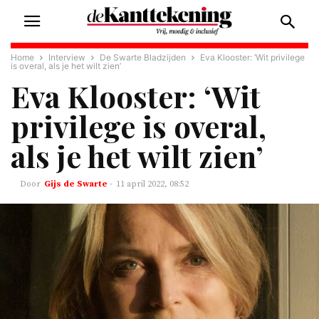
Home
Interview
De Swarte Bladzijden
Eva Klooster: ‘Wit privilege
is overal, als je het wilt zien’
Eva Klooster: ‘Wit
privilege is overal,
als je het wilt zien’
Gijs de Swarte
-
11 april 2022, 08:52