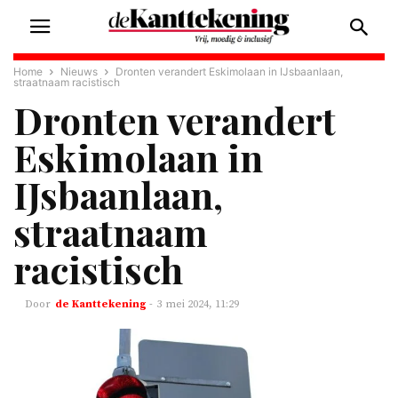
Home
Nieuws
Dronten verandert Eskimolaan in IJsbaanlaan,
straatnaam racistisch
Dronten verandert
Eskimolaan in
IJsbaanlaan,
straatnaam
racistisch
de Kanttekening
-
3 mei 2024, 11:29