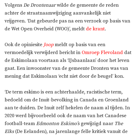
Volgens
De Drontenaar
wilde de gemeente de reden
achter de straatnaamwijziging aanvankelijk niet
vrijgeven. ‘Dat gebeurde pas na een verzoek op basis van
de Wet Open Overheid (WOO)’, meldt
de krant
.
Ook de opiniesite
Joop
meldt op basis van een
vermoedelijk verwijderd bericht in
Omroep Flevoland
dat
de Eskimolaan voortaan als ‘IJsbaanlaan’ door het leven
gaat. Een inwoonster van de gemeente Dronten was van
mening dat Eskimolaan ‘echt niet door de beugel’ kon.
‘De term eskimo is een achterhaalde, racistische term,
bedoeld om de Inuit-bevolking in Canada en Groenland
aan te duiden. De Inuit zelf hekelen de naam al tijden. In
2020 werd bijvoorbeeld ook de naam van het Canadese
football-team
Edmonton Eskimo’s
gewijzigd naar
The
Elks
(De Eelanden), na jarenlange felle kritiek vanuit de