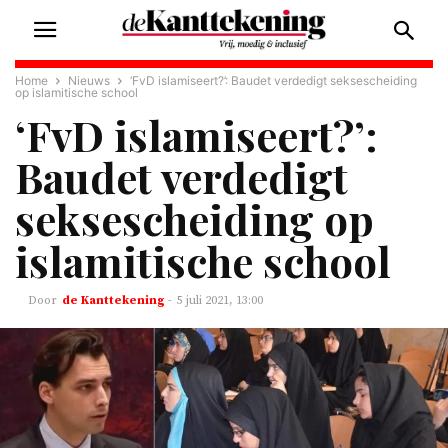
Home
Nieuws
‘FvD islamiseert?’: Baudet verdedigt seksescheiding
op islamitische school
‘FvD islamiseert?’:
Baudet verdedigt
seksescheiding op
islamitische school
de Kanttekening
-
5 juli 2021, 13:00