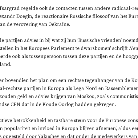
 Tsargrad regelde ook de contacten tussen andere radicaal-r
exandr Doegin, de reactionaire Russische filosoof van het Eu
van de verovering van Oekraïne.
 partijen advies in bij wat zij hun ‘Russische vrienden’ noem
stellen in het Europees Parlement te dwarsbomen’ schrijft
New
erde ook als tussenpersoon tussen deze partijen en de hoogg
sland.
 er bovendien het plan om een rechtse tegenhanger van de Ko
aal-rechtse partijen in Europa als Lega Nord en Rassembleme
zouden geld en advies krijgen van Moskou, zoals communistis
ndse CPN dat in de Koude Oorlog hadden gekregen.
ctieve betrokkenheid en tastbare steun voor de Europese cons
un populariteit en invloed in Europa blijven afnemen’, aldus ee
s opgesteld door Yakushev en dat onder de medewerkers van