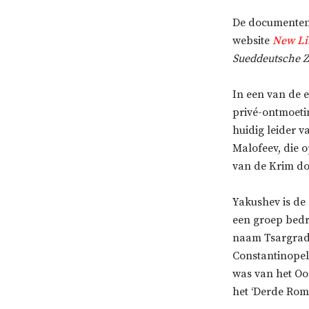
De documenten 
website
New Li
Sueddeutsche Z
In een van de e
privé-ontmoetin
huidig leider v
Malofeev, die o
van de Krim do
Yakushev is de 
een groep bedri
naam Tsargrad (
Constantinopel,
was van het Oo
het ‘Derde Rome