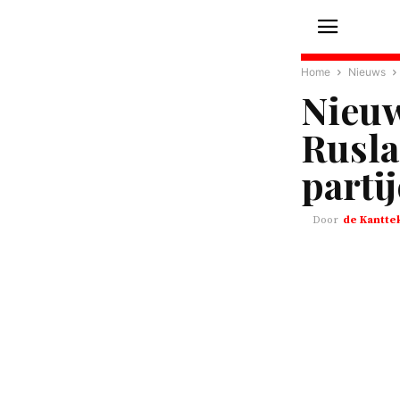
Home
Nieuws
Nieu
Rusla
parti
de Kantte