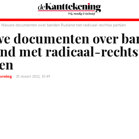
Nieuwe documenten over banden Rusland met radicaal-rechtse partijen
we documenten over ba
nd met radicaal-rechts
jen
kening
-
25 maart 2022, 15:49