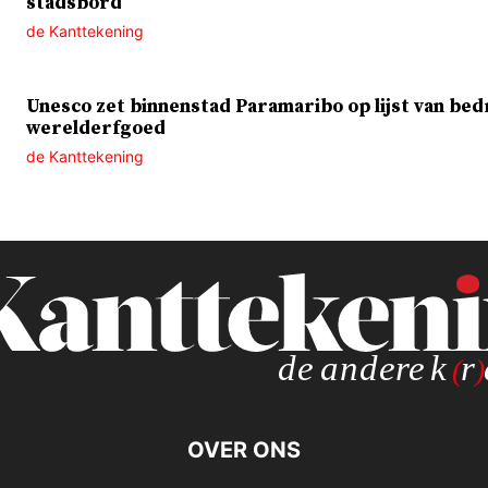
stadsbord
de Kanttekening
Unesco zet binnenstad Paramaribo op lijst van bed
werelderfgoed
de Kanttekening
OVER ONS