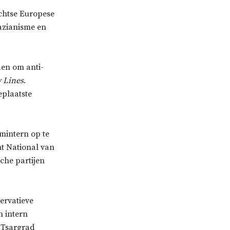
echtse Europese
razianisme en
den om anti-
 Lines
.
eplaatste
mintern op te
nt National van
che partijen
ervatieve
n intern
 Tsargrad