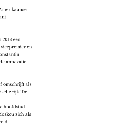
 Amerikaanse
rant
n 2018 een
e vicepremier en
Konstantin
 de annexatie
f omschrijft als
sche rijk.’ De
de hoofdstad
Moskou zich als
reld.