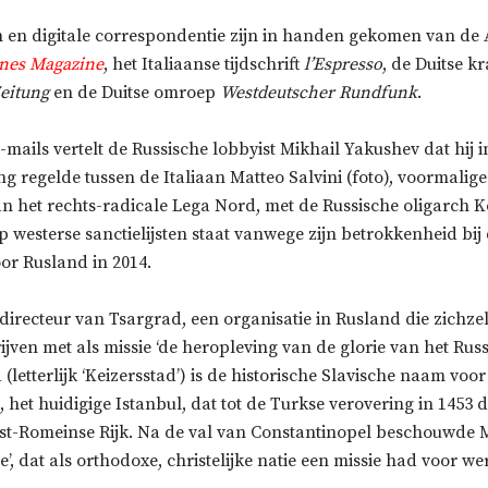
en digitale correspondentie zijn in handen gekomen van de
nes Magazine
, het Italiaanse tijdschrift
l’Espresso
, de Duitse k
eitung
en de Duitse omroep
Westdeutscher Rundfunk
.
-mails vertelt de Russische lobbyist Mikhail Yakushev dat hij i
g regelde tussen de Italiaan Matteo Salvini (foto), voormalig
an het rechts-radicale Lega Nord, met de Russische oligarch 
p westerse sanctielijsten staat vanwege zijn betrokkenheid bij
or Rusland in 2014.
directeur van Tsargrad, een organisatie in Rusland die zichzel
jven met als missie ‘de heropleving van de glorie van het Russi
letterlijk ‘Keizersstad’) is de historische Slavische naam voor
 het huidigige Istanbul, dat tot de Turkse verovering in 1453 
st-Romeinse Rijk. Na de val van Constantinopel beschouwde 
’, dat als orthodoxe, christelijke natie een missie had voor we