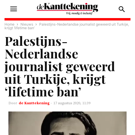
Home
Nieuws
Palestijns-Nederlandse journalist geweerd uit Turkije,
krijgt ‘lifetime ban’
Palestijns-
Nederlandse
journalist geweerd
uit Turkije, krijgt
‘lifetime ban’
de Kanttekening
-
17 augustus 2020, 11:39