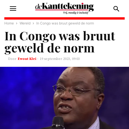
Home
Wereld
In Congo was bruut geweld de norm
In Congo was bruut
geweld de norm
Ewout Klei
-
19 september 2023, 09:03