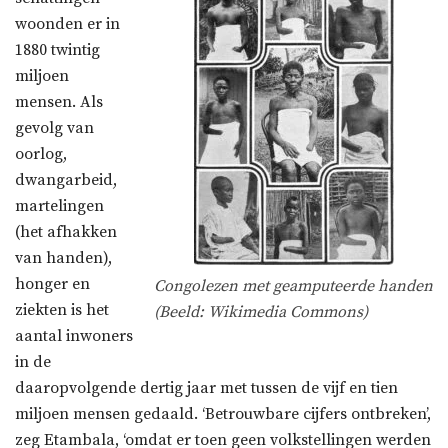
woonden er in
1880 twintig
miljoen
mensen. Als
gevolg van
oorlog,
dwangarbeid,
martelingen
(het afhakken
van handen),
honger en
Congolezen met geamputeerde handen
ziekten is het
(Beeld: Wikimedia Commons)
aantal inwoners
in de
daaropvolgende dertig jaar met tussen de vijf en tien
miljoen mensen gedaald. ‘Betrouwbare cijfers ontbreken’,
zeg Etambala, ‘omdat er toen geen volkstellingen werden