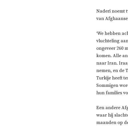
Naderi noemt t
van Afghaanse 
‘We hebben ach
vluchteling aa
ongeveer 260 m
komen. Alle a
naar Iran. Ira
nemen, en de T
Turkije heeft t
Sommigen worde
hun families voo
Een andere Afgh
waar hij slacht
maanden op dez