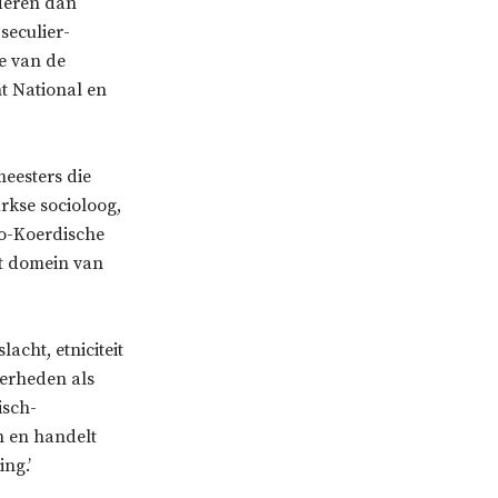
nderen dan
seculier-
ie van de
t National en
meesters die
rkse socioloog,
pro-Koerdische
et domein van
acht, etniciteit
derheden als
isch-
n en handelt
ing.’