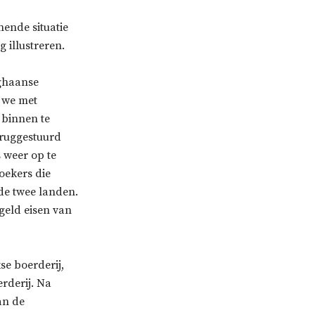
ende situatie
 illustreren.
fghaanse
 we met
 binnen te
ruggestuurd
 weer op te
oekers die
 de twee landen.
geld eisen van
se boerderij,
erderij. Na
an de