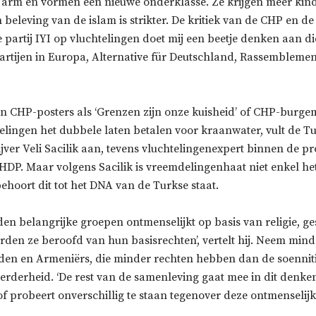
n arm en vormen een nieuwe onderklasse. Ze krijgen meer ki
beleving van de islam is strikter. De kritiek van de CHP en de 
e partij IYI op vluchtelingen doet mij een beetje denken aan d
partijen in Europa, Alternative für Deutschland, Rassemblemen
an CHP-posters als ‘Grenzen zijn onze kuisheid’ of CHP-burge
elingen het dubbele laten betalen voor kraanwater, vult de Tu
rijver Veli Sacilik aan, tevens vluchtelingenexpert binnen de 
j HDP. Maar volgens Sacilik is vreemdelingenhaat niet enkel h
hoort dit tot het DNA van de Turkse staat.
den belangrijke groepen ontmenselijkt op basis van religie, gesl
orden ze beroofd van hun basisrechten’, vertelt hij. Neem min
rden en Armeniërs, die minder rechten hebben dan de soennit
eerderheid. ‘De rest van de samenleving gaat mee in dit denke
of probeert onverschillig te staan ​​tegenover deze ontmenselijk