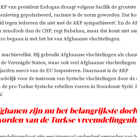
KP van president Erdogan draagt volgens Sacilik de grootste 
nleving gepolariseerd, racisme is de norm geworden. Dat k
id tegen iedereen die niet met de AKP sympathiseert.’ En de A
k xenofoob dan de CHP, zegt Babahan, maar dat komt niet o
 zo begaan is met het lot van Afghaanse vluchtelingen.
n machiavellist. Hij gebruikt Afghaanse vluchtelingen als cha
 de Verenigde Staten, waar ook veel Afghaanse vluchtelingen 
ljarden euro’s van de EU lospeuteren. Daarnaast is de AKP
delijk voor de instroom van Syrische vluchtelingen door de o
n de pro-Turkse Syrische rebellen voeren in Noordoost-Syrië.
.’
fghanen zijn nu het belangrijkste doel
orden van de Turkse vreemdelingenh
emdelingenhaat zijn een integraal onderdeel geworden van h