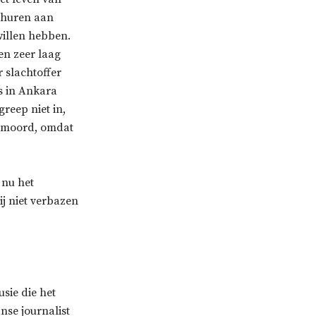
erhuren aan
willen hebben.
en zeer laag
 slachtoffer
s in Ankara
reep niet in,
ermoord, omdat
 nu het
j niet verbazen
usie die het
nse journalist