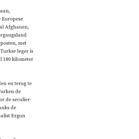
 aan,
e Europese
ral Afghanen,
oorgangsland
eposten, met
Turkse leger is
l 180 kilometer
en en terug te
 Turken de
r de seculier-
danks de
alist Ergun