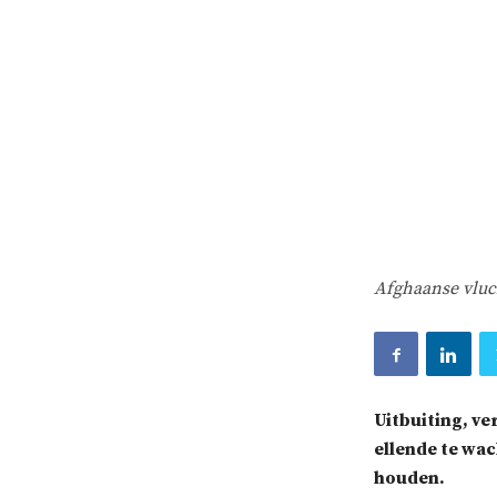
Afghaanse vluch
Uitbuiting, v
ellende te wac
houden.