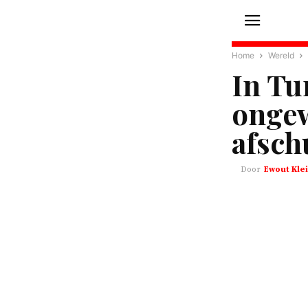
Home
Wereld
In Tu
ongew
afsch
Ewout Klei