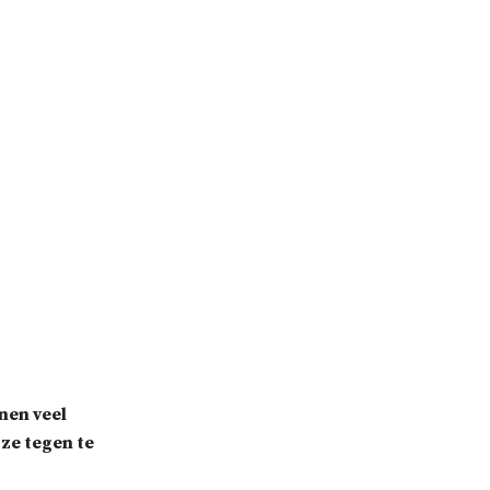
nen veel
 ze tegen te