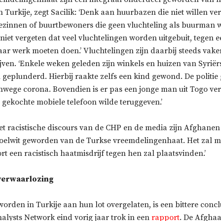
n Turkije, zegt Sacilik: ‘Denk aan huurbazen die niet willen v
ezinnen of buurtbewoners die geen vluchteling als buurman 
iet vergeten dat veel vluchtelingen worden uitgebuit, tegen e
aar werk moeten doen.’ Vluchtelingen zijn daarbij steeds vaker
jven. ‘Enkele weken geleden zijn winkels en huizen van Syriër
geplunderd. Hierbij raakte zelfs een kind gewond. De politie g
ege corona. Bovendien is er pas een jonge man uit Togo v
 gekochte mobiele telefoon wilde teruggeven.’
het racistische discours van de CHP en de media zijn Afghanen
doelwit geworden van de Turkse vreemdelingenhaat. Het zal mi
rt een racistisch haatmisdrijf tegen hen zal plaatsvinden.’
 verwaarlozing
orden in Turkije aan hun lot overgelaten, is een bittere concl
alysts Network eind vorig jaar trok in een
rapport
. De Afghaa