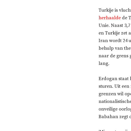
Turkije is vlu
herhaalde
de T
Unie. Naast 3,7
en Turkije zet
Iran wordt 24 
behulp van ther
naar de grens g
lang.
Erdogan staat 
sturen. Uit een
grenzen wil op
nationalistisch
onveilige oorl
Babahan zegt da