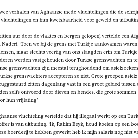
wee verhalen van Aghaanse mede-vluchtelingen die de schrijn
vluchtelingen en hun kwetsbaarheid voor geweld en uitbuiting
ttien uur door de vlaktes en bergen gelopen’, vertelde een A
n Naderi. ‘Toen we bij de grens met Turkije aankwamen waren
ensen, maar slechts veertig van ons slaagden erin om Turkije
nderen werden vastgehouden door Turkse grenswachten en te
anse grenswachten zijn meestal terughoudend om asielzoekers
urkse grenswachters accepteren ze niet. Grote groepen asielz
eruggestuurd zitten dagenlang vast in een groot gebied tussen
n zelfs ontvoerd door dieven en bendes, die grote sommen 
r hun vrijlating.’
aanse vluchteling vertelde dat hij illegaal werkt op een Turk
offer is van uitbuiting. ‘Ik, Rahim Beyk, houd koeien op een bo
e boerderij te hebben gewerkt heb ik mijn salaris nog niet v