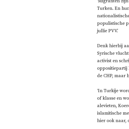
‘Migranten zij
Turken. En hun 
nationalistisch
populistische 
jullie PVV.’
Denk hierbij a
Syrische vlucht
activist en sch
oppositieparti
de CHP, maar be
‘In Turkije wor
of klasse en w
alevieten, Koe
islamitische m
hier ook naar, 