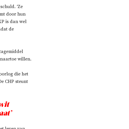
schuld. ‘Ze
omt door hun
KP is dan wel
mdat de
ntagemiddel
naartoe willen.
orlog die het
 De CHP steunt
wit
aat’
et leven van