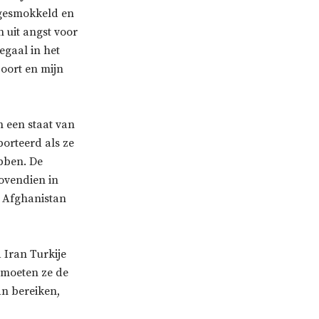
ngesmokkeld en
n uit angst voor
legaal in het
poort en mijn
in een staat van
orteerd als ze
bben. De
ovendien in
e Afghanistan
 Iran Turkije
 moeten ze de
an bereiken,