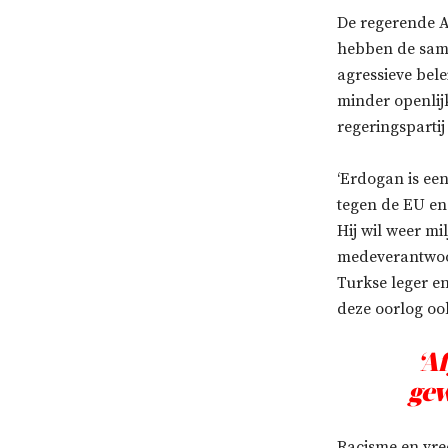
De regerende A
hebben de same
agressieve bele
minder openlij
regeringspartij
‘Erdogan is ee
tegen de EU en
Hij wil weer mi
medeverantwoor
Turkse leger e
deze oorlog ook
‘A
gew
Racisme en vre