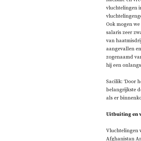
vluchtelingen i
vluchtelingeng
Ook mogen we n
salaris zeer zw
van haatmisdri
aangevallen en 
zogenaamd vanw
hij een onlangs
Sacilik: ‘Door 
belangrijkste 
als er binnenko
Uitbuiting en
Vluchtelingen w
Afghanistan An