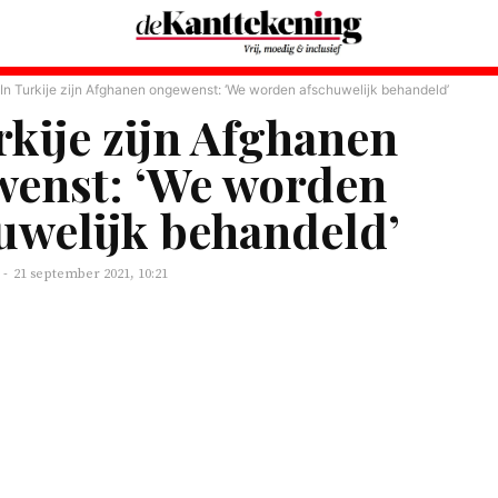
In Turkije zijn Afghanen ongewenst: ‘We worden afschuwelijk behandeld’
rkije zijn Afghanen
enst: ‘We worden
uwelijk behandeld’
-
21 september 2021, 10:21