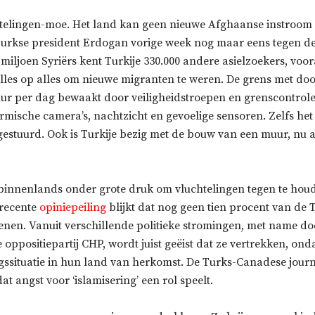
chtelingen-moe. Het land kan geen ​nieuwe Afghaanse instroom
urkse president Erdogan vorige week nog maar eens tegen d
 miljoen Syriërs kent Turkije 330.000 andere asielzoekers, voo
 alles op alles om nieuwe migranten te weren. De grens met d
uur per dag bewaakt door veiligheidstroepen en grenscontrol
mische camera’s, nachtzicht en gevoelige sensoren. Zelfs het 
estuurd. Ook is Turkije bezig met de bouw van een muur, nu a
binnenlands onder grote druk om vluchtelingen tegen te houd
 recente
opiniepeiling
blijkt dat nog geen tien procent van de
enen. Vanuit verschillende politieke stromingen, met name doo
e oppositiepartij CHP, wordt juist geëist dat ze vertrekken, on
ogssituatie in hun land van herkomst. De Turks-Canadese journ
t angst voor ‘islamisering’ een rol speelt.