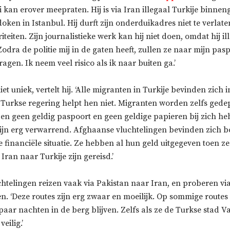
 kan erover meepraten. Hij is via Iran illegaal Turkije binne
oken in Istanbul. Hij durft zijn onderduikadres niet te verlate
teiten. Zijn journalistieke werk kan hij niet doen, omdat hij il
 ‘Zodra de politie mij in de gaten heeft, zullen ze naar mijn pas
ragen. Ik neem veel risico als ik naar buiten ga.’
 niet uniek, vertelt hij. ‘Alle migranten in Turkije bevinden zich 
 Turkse regering helpt hen niet. Migranten worden zelfs gedep
en geen geldig paspoort en geen geldige papieren bij zich he
zijn erg verwarrend. Afghaanse vluchtelingen bevinden zich b
e financiële situatie. Ze hebben al hun geld uitgegeven toen z
 Iran naar Turkije zijn gereisd.’
htelingen reizen vaak via Pakistan naar Iran, en proberen via
n. ‘Deze routes zijn erg zwaar en moeilijk. Op sommige routes
paar nachten in de berg blijven. Zelfs als ze de Turkse stad V
veilig.’