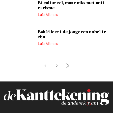
Bi-cultureel, maar niks met anti-
racisme
Loïc Michels
Bahá’í leert de jongeren nobel te
zijn
Loïc Michels
1
2